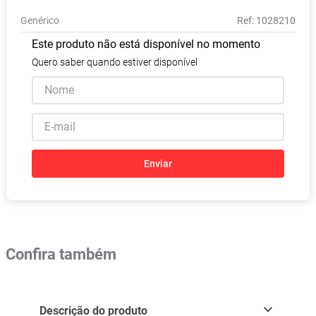
Absorvente
8
º
Genérico
:
1028210
Lavitan
9
º
Este produto não está disponível no momento
Vitamina D
10
º
Quero saber quando estiver disponível
Enviar
Confira também
Descrição do produto