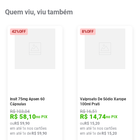
Quem viu, viu também
42%
OFF
8%
OFF
Insit 75mg Apsen 60
Valproato De Sódio Xarope
Cápsulas
100ml Prati
R$
103
,
04
R$
16
,
51
R$
58
,
10
R$
14
,
74
no PIX
no PIX
ou
R$
59
,
90
ou
R$
15
,
20
em até
1
x nos cartões
em até
1
x nos cartões
em até
1
x de
R$
59
,
90
em até
1
x de
R$
15
,
20