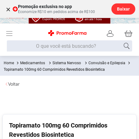
Promoção exclusiva no app
×
Baixar
Economize R$10 em pedidos acima de R$100
O que você está buscando?
Medicamentos
Sistema Nervoso
Convulsão e Epilepsia
Termos mais buscados
Topiramato 100mg 60 Comprimidos Revestidos Biosintetica
Fralda
1
º
Voltar
Medley
2
º
Lenço Umedecido
3
º
Fralda Xg
4
º
Fralda G
5
º
Topiramato 100mg 60 Comprimidos
Shampoo
6
º
Revestidos Biosintetica
Desodorante
7
º