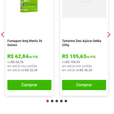
Fumagum 4mg Menta 36
Tamarine Zero Açúcar Geléia
Gomas
250g
R$
62
,
84
R$
105
,
63
no PIX
no PIX
ou
R$
64
,
78
ou
R$
108
,
90
em até
2
x nos cartões
em até
3
x nos cartões
em até
2
x de
R$
32
,
39
em até
3
x de
R$
36
,
30
Comprar
Comprar