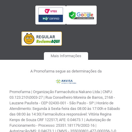
Mais Informações
A Promofarma segue as determinações da
Promofarma | Organização Farmacêutica Nakano Ltda | CNPJ:
03.123.210\0003-27 | Rua Conselheiro Moreira de Barros, 2168 -
Lauzane Paulista - CEP 02430-001 - São Paulo - SP | Horário de
Atendimento: Segunda à Sexta-feira das 08:00 às 17:00h e Sábado
das 08:00 às 14:30| Farmacêutica responsável: Vitória Regina
Kenps de Souza CRF 122517| AFE: 0.04673.1 | Autorização de
Funcionamento - Processo: 25351.181179/2002-16 |
Autorização/MS: 0.04673.1 | CMVS - 355030801-477-000356-1-0