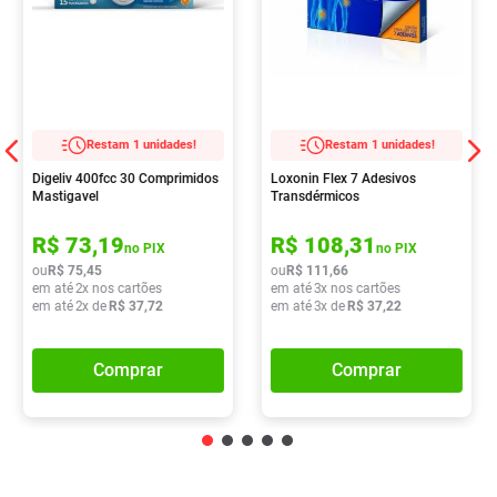
Restam 1 unidades!
Restam 1 unidades!
Digeliv 400fcc 30 Comprimidos
Loxonin Flex 7 Adesivos
Mastigavel
Transdérmicos
R$
73
,
19
R$
108
,
31
no PIX
no PIX
ou
R$
75
,
45
ou
R$
111
,
66
em até
2
x nos cartões
em até
3
x nos cartões
em até
2
x de
R$
37
,
72
em até
3
x de
R$
37
,
22
Comprar
Comprar