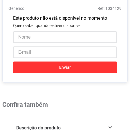
Absorvente
8
º
Genérico
:
1034129
Pampers Confort Sec
9
º
Este produto não está disponível no momento
Lavitan
10
º
Quero saber quando estiver disponível
Enviar
Confira também
Descrição do produto