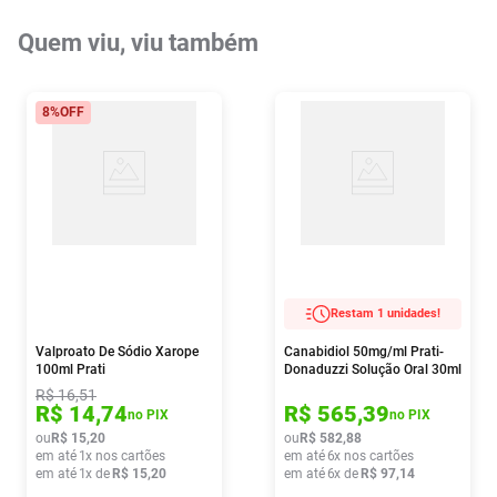
Quem viu, viu também
8%
OFF
Restam 1 unidades!
Valproato De Sódio Xarope
Canabidiol 50mg/ml Prati-
100ml Prati
Donaduzzi Solução Oral 30ml
R$
16
,
51
R$
14
,
74
R$
565
,
39
no PIX
no PIX
ou
R$
15
,
20
ou
R$
582
,
88
em até
1
x nos cartões
em até
6
x nos cartões
em até
1
x de
R$
15
,
20
em até
6
x de
R$
97
,
14