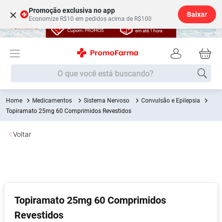
Promoção exclusiva no app
×
Baixar
Economize R$10 em pedidos acima de R$100
O que você está buscando?
Medicamentos
Sistema Nervoso
Convulsão e Epilepsia
Termos mais buscados
Topiramato 25mg 60 Comprimidos Revestidos
Fralda
1
º
Voltar
Lenço Umedecido
2
º
Medley
3
º
Fralda Xg
4
º
Fralda G
5
º
Topiramato 25mg 60 Comprimidos
Desodorante
6
º
Revestidos
Shampoo
7
º