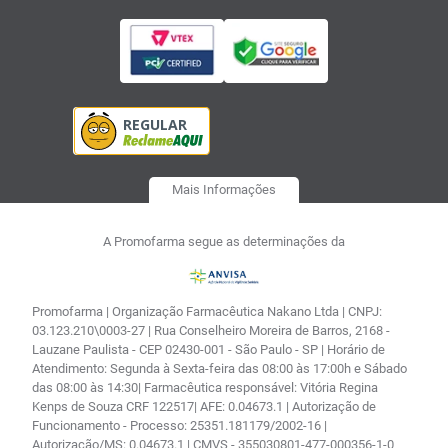
Mais Informações
A Promofarma segue as determinações da
Promofarma | Organização Farmacêutica Nakano Ltda | CNPJ:
03.123.210\0003-27 | Rua Conselheiro Moreira de Barros, 2168 -
Lauzane Paulista - CEP 02430-001 - São Paulo - SP | Horário de
Atendimento: Segunda à Sexta-feira das 08:00 às 17:00h e Sábado
das 08:00 às 14:30| Farmacêutica responsável: Vitória Regina
Kenps de Souza CRF 122517| AFE: 0.04673.1 | Autorização de
Funcionamento - Processo: 25351.181179/2002-16 |
Autorização/MS: 0.04673.1 | CMVS - 355030801-477-000356-1-0