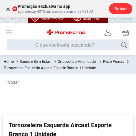
Promoção exclusiva no app
×
Baixar
Economize R$10 em pedidos acima de R$100
O que você está buscando?
Saúde e Bem Estar
Ortopedia e Mobilidade
Pés e Pernas
Termos mais buscados
Tornozeleira Esquerda Aircast Esporte Branco 1 Unidade
Fralda
1
º
Voltar
Lenço Umedecido
2
º
Medley
3
º
Fralda Xg
4
º
Fralda G
5
º
Desodorante
6
º
Tornozeleira Esquerda Aircast Esporte
Branco 1 Unidade
Shampoo
7
º