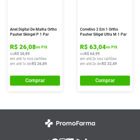
Anel Digital De Malha Ortho
Corretivo 2 Em 1 Ortho
Pauher Skingel P 1 Par
Pauher Siligel Ultra M 1 Par
R$
26
,
08
R$
63
,
04
no PIX
no PIX
ou
R$
26
,
89
ou
R$
64
,
99
em até
1
x nos cartões
em até
2
x nos cartões
em até
1
x de
R$
26
,
89
em até
2
x de
R$
32
,
49
Comprar
Comprar