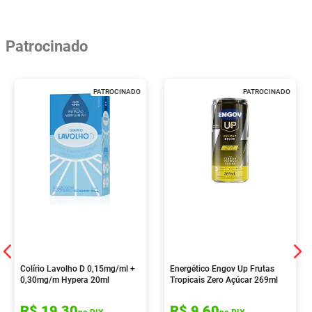
Patrocinado
PATROCINADO
PATROCINADO
Colírio Lavolho D 0,15mg/ml +
Energético Engov Up Frutas
0,30mg/m Hypera 20ml
Tropicais Zero Açúcar 269ml
R$
19
,
30
R$
9
,
60