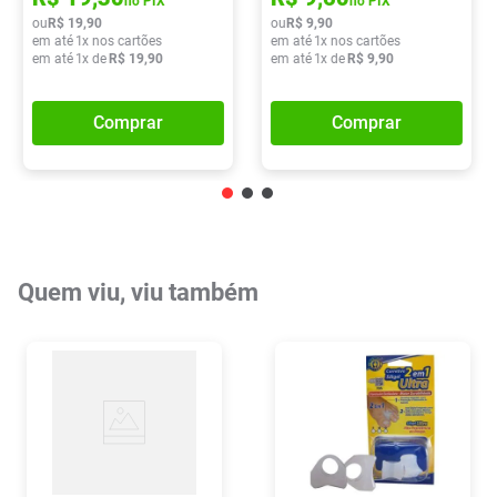
no PIX
no PIX
ou
R$
19
,
90
ou
R$
9
,
90
em até
1
x nos cartões
em até
1
x nos cartões
em até
1
x de
R$
19
,
90
em até
1
x de
R$
9
,
90
Comprar
Comprar
Quem viu, viu também