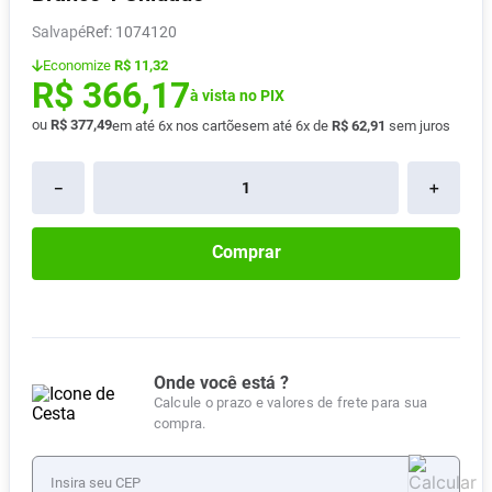
Absorvente
8
º
Salvapé
:
1074120
Pampers Confort Sec
9
º
Economize
R$ 11,32
R$
366
,
17
Lavitan
à vista no PIX
10
º
ou
R$
377
,
49
em até
6
x nos cartões
em até
6
x de
R$
62
,
91
sem juros
－
＋
Comprar
Onde você está ?
Calcule o prazo e valores de frete para sua
compra.