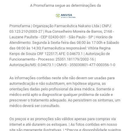
A Promofarma segue as determinações da
Promofarma | Organização Farmacêutica Nakano Ltda | CNPJ:
03.123.210\0003-27 | Rua Conselheiro Moreira de Barros, 2168 -
Lauzane Paulista - CEP 02430-001 - São Paulo - SP | Horário de
Atendimento: Segunda à Sexta-feira das 08:00 às 17:00h e Sábado
das 08:00 às 14:30| Farmacêutica responsável: Vitória Regina
Kenps de Souza CRF 122517| AFE: 0.04673.1 | Autorização de
Funcionamento - Processo: 25351.181179/2002-16 |
Autorização/MS: 0.04673.1 | CMVS - 355030801-477-000356-1-0
As informações contidas neste site não devem ser usadas para
automedicação e não substituem, em hipótese alguma, as
orientações dadas pelo profissional da área médica. Somente o
médico está apto a diagnosticar qualquer problema de saúde e
prescrever o tratamento adequado. Ao persistirem os sintomas, um
médico deverá ser consultado.
Os preços e as promoções são válidos apenas para compras via
internet e até durarem os estoques. | As fotos contidas em nosso
site são meramente ilustrativas. | *Preços e disponibilidade sujeitos