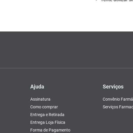
Escovas e Pentes
Colesterol e Triglicerídeos
Teste de Gravidez e
Copos
Olhos
, Pasta e Gel
Mascar
Ver 
lógico
tusão
Fertilidade
ador
Ver Tudo
Ver Tudo
Ver Tudo
Ver Tudo
Barras de Cereal
Tudo
Ver Tudo
Pós Barba
Ver Tudo
do
Ajuda
Serviços
Assinatura
Convênio Farmá
Como comprar
Serviços Farmac
Entrega e Retirada
Entrega Loja Física
Forma de Pagamento