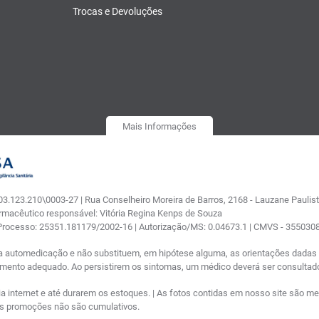
Trocas e Devoluções
Mais Informações
.123.210\0003-27 | Rua Conselheiro Moreira de Barros, 2168 - Lauzane Paulista
armacêutico responsável: Vitória Regina Kenps de Souza
 Processo: 25351.181179/2002-16 | Autorização/MS: 0.04673.1 | CMVS - 35503
a automedicação e não substituem, em hipótese alguma, as orientações dadas p
tamento adequado. Ao persistirem os sintomas, um médico deverá ser consultad
nternet e até durarem os estoques. | As fotos contidas em nosso site são meram
ras promoções não são cumulativos.