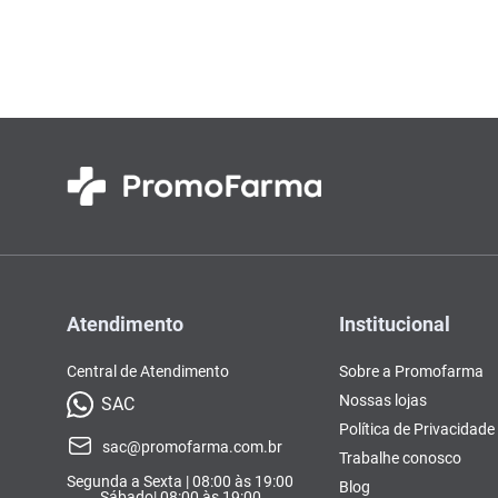
Colorações, Tinturas e
Complementos e Suplementos
Pomada
soro fisio
10
º
Antimicóticos e Fungos
Tonalizantes
BCAA
Ômegas e Ácidos
Chás
Con
Model
Compostos Lácteos
Graxos
Ver Tudo
Ver Tudo
Ver 
Condicionadores
CL-LA
Pré e 
Ver Tudo
Ver Tudo
Ver Tudo
Ver Tudo
Ver Tu
Atendimento
Institucional
Central de Atendimento
Sobre a Promofarma
Nossas lojas
SAC
Política de Privacidade
sac@promofarma.com.br
Trabalhe conosco
Segunda a Sexta | 08:00 às 19:00
Blog
Sábado| 08:00 às 19:00