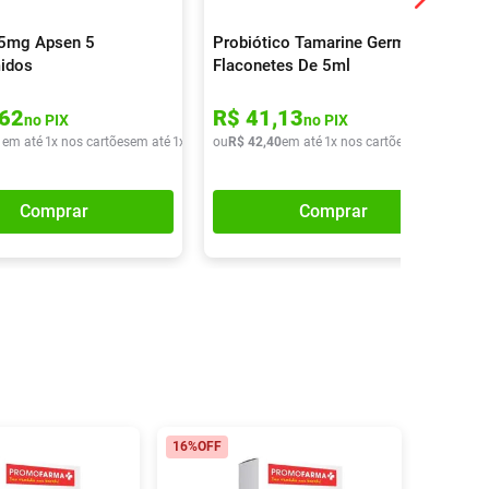
25mg Apsen 5
Probiótico Tamarine Germina 10
idos
Flaconetes De 5ml
62
R$
41
,
13
no PIX
no PIX
1
em até
1
x nos cartões
em até
1
x de
R$
ou
13
R$
,
01
42
,
40
em até
1
x nos cartões
em até
1
x de
Comprar
Comprar
16%
OFF
16%
OFF