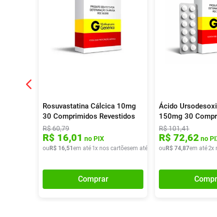
Rosuvastatina Cálcica 10mg
Ácido Ursodesoxi
30 Comprimidos Revestidos
150mg 30 Compr
Medley
Genérico
R$
60
,
79
R$
101
,
41
R$
16
,
01
R$
72
,
62
no PIX
no PI
ou
R$
16
,
51
em até
1
x nos cartões
em até
1
x de
ou
R$
R$
16
74
,
51
,
87
em até
2
x 
Comprar
Compr