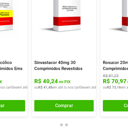
cólico
Sinvastacor 40mg 30
Rosucor 20
imidos Ems
Comprimidos Revestidos
Comprimidos
R$
81
,
23
R$
40
,
24
R$
70
,
97
X
no PIX
nos cartões
em até
2
x de
ou
R$
R$
37
41
,
43
,
48
em até
1
x nos cartões
em até
1
x de
ou
R$
R$
41
73
,
48
,
16
em a
ar
Comprar
C