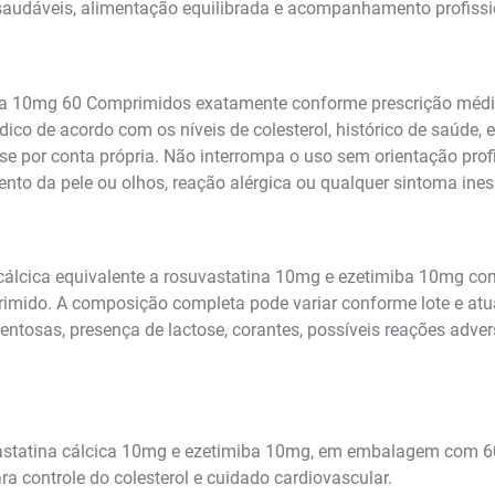
saudáveis, alimentação equilibrada e acompanhamento profissi
a 10mg 60 Comprimidos exatamente conforme prescrição médica 
co de acordo com os níveis de colesterol, histórico de saúde, e
ose por conta própria. Não interrompa o uso sem orientação pro
nto da pele ou olhos, reação alérgica ou qualquer sintoma ine
lcica equivalente a rosuvastatina 10mg e ezetimiba 10mg como 
mido. A composição completa pode variar conforme lote e atual
entosas, presença de lactose, corantes, possíveis reações adve
.
statina cálcica 10mg e ezetimiba 10mg, em embalagem com 6
 controle do colesterol e cuidado cardiovascular.