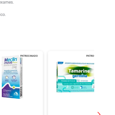
 exames.
ico.
PATROCINADO
PATROCINADO