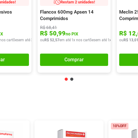
unidades!
Restam 2 unidades!
esivos
Flancox 600mg Apsen 14
Meclin 
Comprimidos
Comprim
R$
68
,
41
R$
50
,
99
R$
12
,
IX
no PIX
 nos cartões
em até
3
x de
R$
ou
R$
37
,
52
22
,
57
em até
1
x nos cartões
em até
1
x de
R$
ou
52
R$
,
57
13
,
0
ar
Comprar
10%
OFF