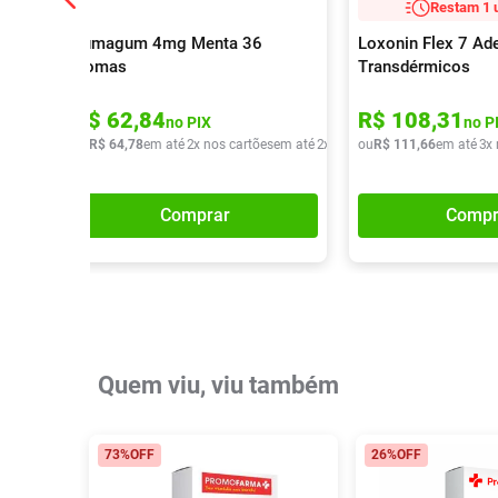
Restam 1 
Fumagum 4mg Menta 36
Loxonin Flex 7 Ad
Gomas
Transdérmicos
R$
62
,
84
R$
108
,
31
no PIX
no P
ou
R$
64
,
78
em até
2
x nos cartões
em até
2
x de
R$
ou
32
R$
,
39
111
,
66
em até
3
x
Comprar
Compr
Quem viu, viu também
73%
OFF
26%
OFF