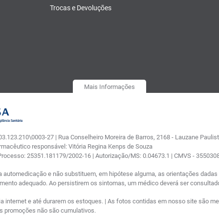
Trocas e Devoluções
Mais Informações
.123.210\0003-27 | Rua Conselheiro Moreira de Barros, 2168 - Lauzane Paulista
armacêutico responsável: Vitória Regina Kenps de Souza
 Processo: 25351.181179/2002-16 | Autorização/MS: 0.04673.1 | CMVS - 35503
a automedicação e não substituem, em hipótese alguma, as orientações dadas p
tamento adequado. Ao persistirem os sintomas, um médico deverá ser consultad
nternet e até durarem os estoques. | As fotos contidas em nosso site são meram
ras promoções não são cumulativos.