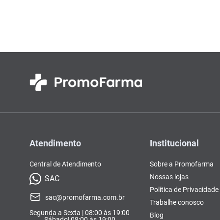
Colorações, Tinturas e
Complementos e Suplementos
Pomada
lavitan
10
º
Antimicóticos e Fungos
Tonalizantes
BCAA
Ômegas e Ácidos
Chás
Con
Model
Compostos Lácteos
Graxos
Ver Tudo
Ver Tudo
Ver 
Condicionadores
CL-LA
Pré e 
Ver Tudo
Ver Tudo
Ver Tudo
Ver Tudo
Ver Tu
Atendimento
Institucional
Central de Atendimento
Sobre a Promofarma
Nossas lojas
SAC
Política de Privacidade
sac@promofarma.com.br
Trabalhe conosco
Segunda a Sexta | 08:00 às 19:00
Blog
Sábado| 08:00 às 19:00