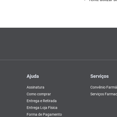
Escovas e Pentes
Colesterol e Triglicerídeos
Teste de Gravidez e
Copos
Olhos
, Pasta e Gel
Mascar
Ver 
tusão
Fertilidade
ador
Ver Tudo
Ver Tudo
Ver Tudo
Ver Tudo
Barras de Cereal
Tudo
Ver Tudo
Pós Barba
Ver Tudo
do
Ajuda
Serviços
Assinatura
Convênio Farmá
Como comprar
Serviços Farmac
Entrega e Retirada
Entrega Loja Física
Forma de Pagamento