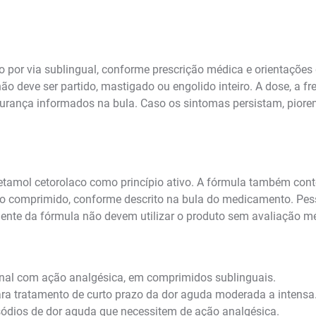
por via sublingual, conforme prescrição médica e orientações
 deve ser partido, mastigado ou engolido inteiro. A dose, a f
egurança informados na bula. Caso os sintomas persistam, piore
amol cetorolaco como princípio ativo. A fórmula também cont
do comprimido, conforme descrito na bula do medicamento. Pess
nente da fórmula não devem utilizar o produto sem avaliação m
nal com ação analgésica, em comprimidos sublinguais.
a tratamento de curto prazo da dor aguda moderada a intensa
ódios de dor aguda que necessitem de ação analgésica.