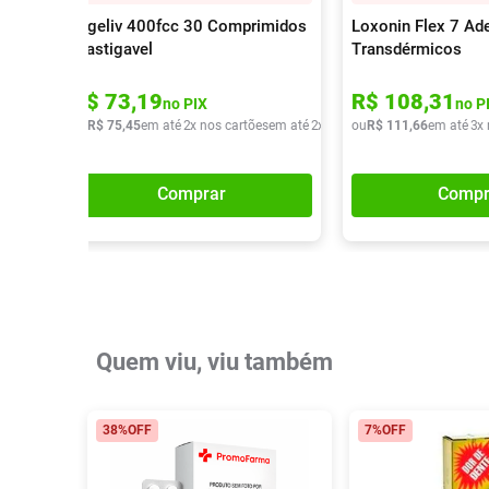
Digeliv 400fcc 30 Comprimidos
Loxonin Flex 7 Ad
Mastigavel
Transdérmicos
R$
73
,
19
R$
108
,
31
no PIX
no P
ou
R$
75
,
45
em até
2
x nos cartões
em até
2
x de
R$
ou
37
R$
,
72
111
,
66
em até
3
x
Comprar
Compr
Quem viu, viu também
38%
OFF
7%
OFF