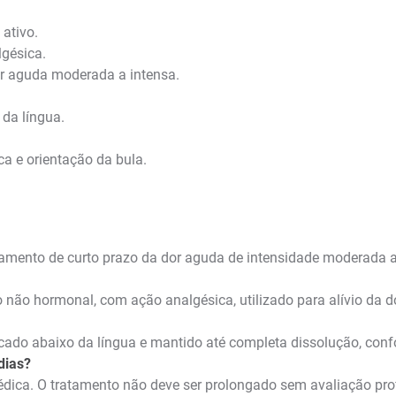
ativo.
gésica.
or aguda moderada a intensa.
 da língua.
.
 e orientação da bula.
amento de curto prazo da dor aguda de intensidade moderada a
o não hormonal, com ação analgésica, utilizado para alívio da 
ocado abaixo da língua e mantido até completa dissolução, con
dias?
médica. O tratamento não deve ser prolongado sem avaliação pr