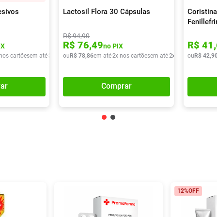
esivos
Lactosil Flora 30 Cápsulas
Coristina
Fenillef
400mg +
R$
94
,
90
Clorfeni
R$
76
,
49
R$
41
,
IX
no PIX
Comprim
 nos cartões
em até
3
x de
R$
ou
R$
37
,
78
22
,
86
em até
2
x nos cartões
em até
2
x de
R$
ou
39
R$
,
43
42
,
9
ar
Comprar
12%
OFF