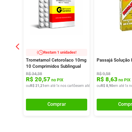
Restam 1 unidades!
Trometamol Cetorolaco 10mg
Passajá Solução 
10 Comprimidos Sublingual
Ems
R$
34
,
38
R$
9
,
58
R$
20
,
57
R$
8
,
63
no PIX
no PIX
ou
R$
21
,
21
em até
1
x nos cartões
em até
1
x de
ou
R$
R$
21
8
,
,
90
21
em até
1
x n
Comprar
Compr