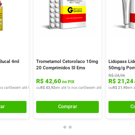
Bucal 4ml
Trometamol Cetorolaco 10mg
Lidopass Lid
20 Comprimidos Sl Ems
50mg/g Pom
R$
24
,
96
R$
42
,
60
R$
21
,
24
no PIX
os cartões
em até
1
x de
ou
R$
R$
8
,
90
43
,
92
em até
1
x nos cartões
em até
1
x de
ou
R$
R$
43
21
,
92
,
90
em a
ar
Comprar
C