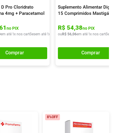
 D Pro Cloridrato
Suplemento Alimentar Digeliv
rina 4mg + Paracetamol
15 Comprimidos Mastigáveis
 Maleato De
ramina 4mg 16
61
R$
54
,
38
no PIX
no PIX
idos
0
em até
1
x nos cartões
em até
1
x de
R$
ou
42
R$
,
90
56
,
06
em até
1
x nos cartões
em até
1
x de
Comprar
Comprar
8%
OFF
9%
OFF