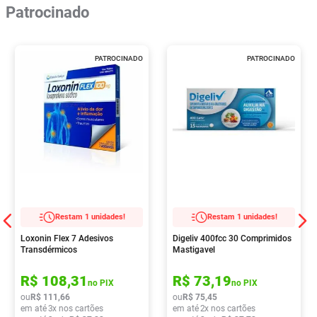
Patrocinado
PATROCINADO
PATROCINADO
Restam 1 unidades!
Restam 1 unidades!
Loxonin Flex 7 Adesivos
Digeliv 400fcc 30 Comprimidos
Transdérmicos
Mastigavel
R$
108
,
31
R$
73
,
19
no PIX
no PIX
ou
R$
111
,
66
ou
R$
75
,
45
em até
3
x nos cartões
em até
2
x nos cartões