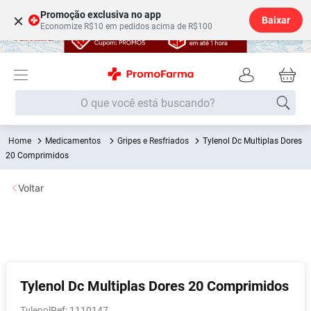
Promoção exclusiva no app
×
Baixar
Economize R$10 em pedidos acima de R$100
O que você está buscando?
Medicamentos
Gripes e Resfriados
Tylenol Dc Multiplas Dores
Termos mais buscados
20 Comprimidos
Fralda
1
º
Voltar
Medley
2
º
Lenço Umedecido
3
º
Fralda Xg
4
º
Fralda G
5
º
Shampoo
6
º
Tylenol Dc Multiplas Dores 20 Comprimidos
Desodorante
7
º
Tylenol
:
1110147