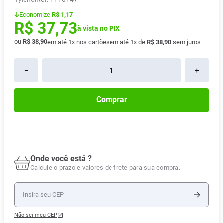
Absorvente
8
º
Economize
R$ 1,17
R$
37
,
73
Vitamina D
9
º
à vista no PIX
ou
R$
38
,
90
em até
1
x nos cartões
em até
1
x de
R$
38
,
90
sem juros
Lavitan
10
º
－
＋
Comprar
Onde você está ?
Calcule o prazo e valores de frete para sua compra.
Não sei meu CEP