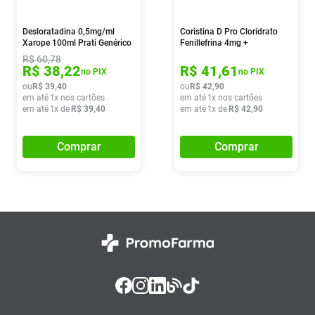
Desloratadina 0,5mg/ml
Coristina D Pro Cloridrato
Xarope 100ml Prati Genérico
Fenillefrina 4mg +
Paracetamol 400mg +
R$
60
,
78
Maleato De Clorfeniramina
R$
38
,
22
R$
41
,
61
no PIX
no PIX
4mg 16 Comprimidos
ou
R$
39
,
40
ou
R$
42
,
90
em até
1
x nos cartões
em até
1
x nos cartões
em até
1
x de
R$
39
,
40
em até
1
x de
R$
42
,
90
Comprar
Comprar