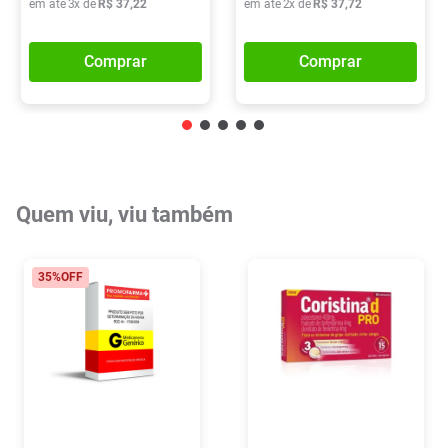
em até
3
x de
R$
37
,
22
em até
2
x de
R$
37
,
72
Comprar
Comprar
Quem viu, viu também
35%
OFF