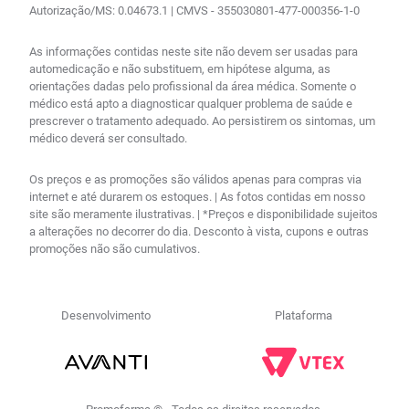
Autorização/MS: 0.04673.1 | CMVS - 355030801-477-000356-1-0
As informações contidas neste site não devem ser usadas para
automedicação e não substituem, em hipótese alguma, as
orientações dadas pelo profissional da área médica. Somente o
médico está apto a diagnosticar qualquer problema de saúde e
prescrever o tratamento adequado. Ao persistirem os sintomas, um
médico deverá ser consultado.
Os preços e as promoções são válidos apenas para compras via
internet e até durarem os estoques. | As fotos contidas em nosso
site são meramente ilustrativas. | *Preços e disponibilidade sujeitos
a alterações no decorrer do dia. Desconto à vista, cupons e outras
promoções não são cumulativos.
Desenvolvimento
Plataforma
R$
44
,
61
no PIX
Comprar
－
＋
Em até
1
x
R$
45
,
99
sem