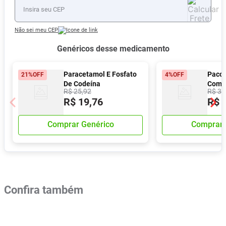
Não sei meu CEP
Genéricos desse medicamento
Paracetamol E Fosfato
Paco
21%
OFF
4%
OFF
De Codeína
Comp
R$
25
,
92
R$
35
500mg/30mg 12
R$
19
,
76
R$
Comprimidos Ems
Comprar Genérico
Comprar 
Confira também