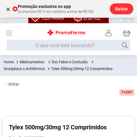
Promoção exclusiva no app
×
Baixar
Economize R$10 em pedidos acima de R$100
O que você está buscando?
Medicamentos
Dor, Febre e Contusão
Termos mais buscados
Analgésico e Antitérmico
Tylex 500mg/30mg 12 Comprimidos
Fralda
1
º
Voltar
Medley
2
º
7%
OFF
Lenço Umedecido
3
º
Fralda Xg
4
º
Fralda G
5
º
Shampoo
6
º
Tylex 500mg/30mg 12 Comprimidos
Desodorante
7
º