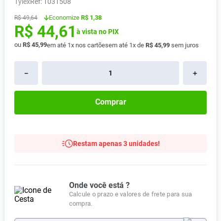
Tylex
:
1031508
Absorvente
8
º
Economize
R$ 1,38
R$
49
,
64
R$
44
,
61
Vitamina D
9
º
à vista no PIX
Lavitan
10
º
ou
R$
45
,
99
em até
1
x nos cartões
em até
1
x de
R$
45
,
99
sem juros
－
＋
Comprar
Restam apenas 3 unidades!
Onde você está ?
Calcule o prazo e valores de frete para sua
compra.