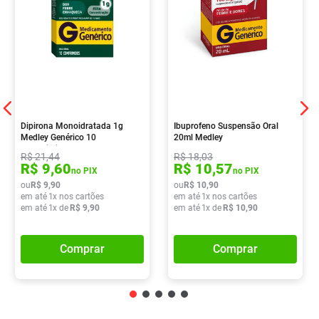
Dipirona Monoidratada 1g
Ibuprofeno Suspensão Oral
Medley Genérico 10
20ml Medley
Comprimidos
R$
21
,
44
R$
18
,
03
R$
9
,
60
R$
10
,
57
no PIX
no PIX
ou
R$
9
,
90
ou
R$
10
,
90
em até
1
x nos cartões
em até
1
x nos cartões
em até
1
x de
R$
9
,
90
em até
1
x de
R$
10
,
90
Comprar
Comprar