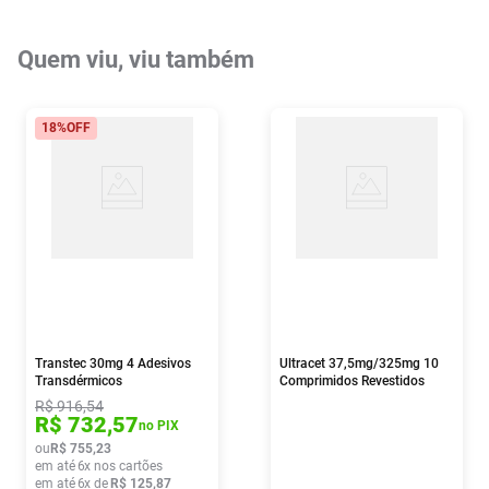
Quem viu, viu também
18%
OFF
Transtec 30mg 4 Adesivos
Ultracet 37,5mg/325mg 10
Transdérmicos
Comprimidos Revestidos
R$
916
,
54
R$
732
,
57
no PIX
ou
R$
755
,
23
em até
6
x nos cartões
em até
6
x de
R$
125
,
87