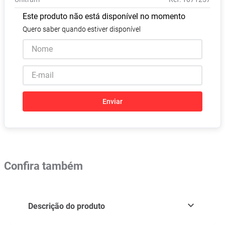
Absorvente
8
º
Este produto não está disponível no momento
Lavitan
9
º
Quero saber quando estiver disponível
Vitamina D
10
º
Enviar
Confira também
Descrição do produto