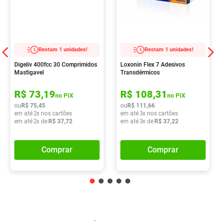
Restam 1 unidades!
Restam 1 unidades!
Digeliv 400fcc 30 Comprimidos
Loxonin Flex 7 Adesivos
Mastigavel
Transdérmicos
R$
73
,
19
R$
108
,
31
no PIX
no PIX
ou
R$
75
,
45
ou
R$
111
,
66
em até
2
x nos cartões
em até
3
x nos cartões
em até
2
x de
R$
37
,
72
em até
3
x de
R$
37
,
22
Comprar
Comprar