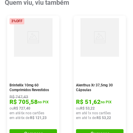
Quem viu, viu também
3%
OFF
Brintellix 10mg 60
Alenthus Xr 37,5mg 30
Comprimidos Revestidos
Cápsulas
R$
747
,
43
R$
705
,
58
R$
51
,
62
no PIX
no PIX
ou
R$
727
,
40
ou
R$
53
,
22
em até
6
x nos cartões
em até
1
x nos cartões
em até
6
x de
R$
121
,
23
em até
1
x de
R$
53
,
22