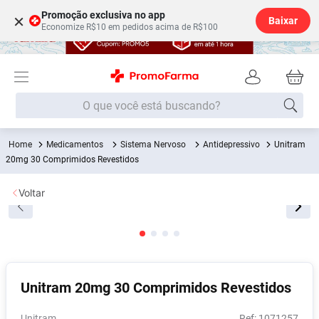
Promoção exclusiva no app
×
Baixar
Economize R$10 em pedidos acima de R$100
O que você está buscando?
Medicamentos
Sistema Nervoso
Antidepressivo
Unitram
Termos mais buscados
20mg 30 Comprimidos Revestidos
Fralda
1
º
Voltar
Medley
2
º
Lenço Umedecido
3
º
Fralda Xg
4
º
Fralda G
5
º
Unitram 20mg 30 Comprimidos Revestidos
Shampoo
6
º
Desodorante
7
º
Unitram
:
1071257