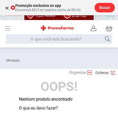
Promoção exclusiva no app
×
Baixar
Economize R$10 em pedidos acima de R$100
O que você está buscando?
Termos mais buscados
0
Produto
Fralda
1
º
Medley
2
º
OOPS!
Lenço Umedecido
3
º
Fralda Xg
4
º
Fralda G
Nenhum produto encontrado
5
º
Shampoo
6
º
O que eu devo fazer?
Desodorante
7
º