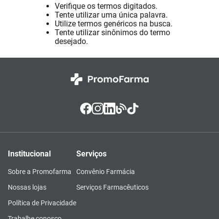
Verifique os termos digitados.
Absorvente
8
º
Tente utilizar uma única palavra.
Utilize termos genéricos na busca.
Vitamina D
9
º
Tente utilizar sinônimos do termo
desejado.
Lavitan
10
º
Institucional
Serviços
Sobre a Promofarma
Convênio Farmácia
Nossas lojas
Serviços Farmacêuticos
Política de Privacidade
Trabalhe conosco