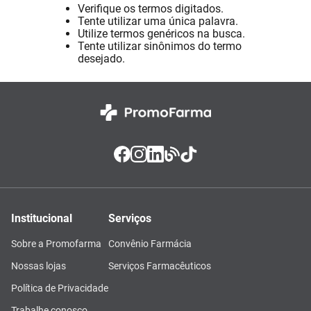
Verifique os termos digitados.
Absorvente
8
º
Tente utilizar uma única palavra.
Utilize termos genéricos na busca.
Pampers Confort Sec
9
º
Tente utilizar sinônimos do termo
desejado.
Lavitan
10
º
Institucional
Serviços
Sobre a Promofarma
Convênio Farmácia
Nossas lojas
Serviços Farmacêuticos
Política de Privacidade
Trabalhe conosco