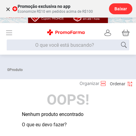
Promoção exclusiva no app
×
Baixar
Economize R$10 em pedidos acima de R$100
O que você está buscando?
Termos mais buscados
0
Produto
Fralda
1
º
Lenço Umedecido
2
º
OOPS!
Medley
3
º
Fralda Xg
4
º
Fralda G
Nenhum produto encontrado
5
º
Desodorante
6
º
O que eu devo fazer?
Shampoo
7
º