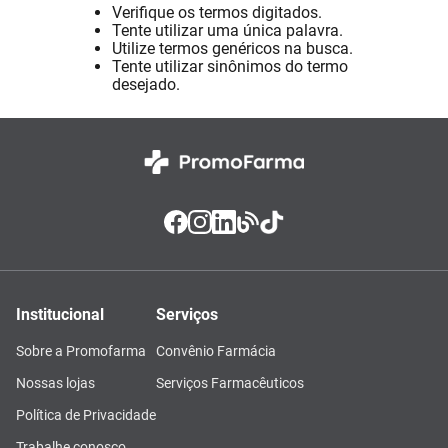
Verifique os termos digitados.
Absorvente
8
º
Tente utilizar uma única palavra.
Utilize termos genéricos na busca.
Vitamina D
9
º
Tente utilizar sinônimos do termo
desejado.
Lavitan
10
º
Institucional
Serviços
Sobre a Promofarma
Convênio Farmácia
Nossas lojas
Serviços Farmacêuticos
Política de Privacidade
Trabalhe conosco