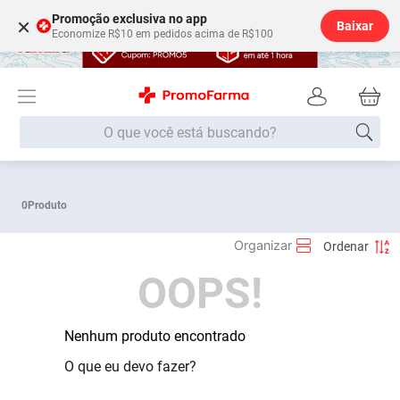
Promoção exclusiva no app
×
Baixar
Economize R$10 em pedidos acima de R$100
O que você está buscando?
Termos mais buscados
0
Produto
Fralda
1
º
Medley
2
º
OOPS!
Lenço Umedecido
3
º
Fralda Xg
4
º
Fralda G
Nenhum produto encontrado
5
º
Shampoo
6
º
O que eu devo fazer?
Desodorante
7
º