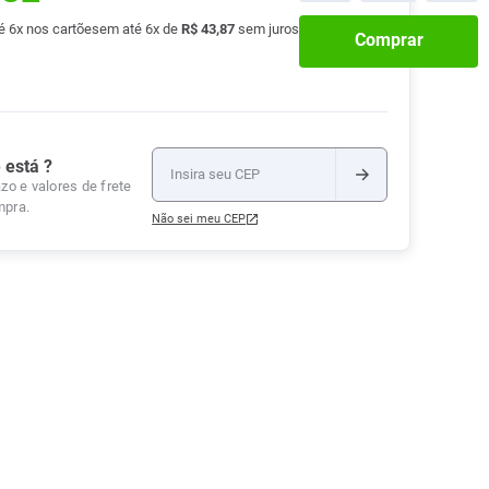
Tudo
té
6
x nos cartões
em até
6
x de
R$
43
,
87
sem juros
Tiras para Teste
Lenços e Toalhas
Talcos
Esponjas
Comprar
Umedecidas
Ver Tudo
Ver Tudo
Ver Tudo
Protetor de Colchão
Roupas Íntimas
Ver Tudo
 está ?
zo e valores de frete
mpra.
Não sei meu CEP