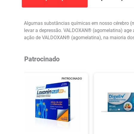
Algumas substâncias químicas em nosso cérebro (m
levar a depressão. VALDOXAN® (agomelatina) age atr
ação de VALDOXAN® (agomelatina), na maioria dos 
Patrocinado
PATROCINADO