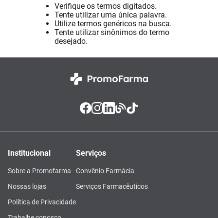
Verifique os termos digitados.
Pampers Confort Sec
8
º
Tente utilizar uma única palavra.
Utilize termos genéricos na busca.
Vitamina D
9
º
Tente utilizar sinônimos do termo
desejado.
Soro Fisiológico
10
º
Institucional
Serviços
Sobre a Promofarma
Convênio Farmácia
Nossas lojas
Serviços Farmacêuticos
Política de Privacidade
Trabalhe conosco