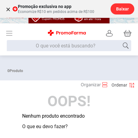
Promoção exclusiva no app
×
Baixar
Economize R$10 em pedidos acima de R$100
O que você está buscando?
Termos mais buscados
0
Produto
Fralda
1
º
Lenço Umedecido
2
º
OOPS!
Medley
3
º
Fralda Xg
4
º
Fralda G
Nenhum produto encontrado
5
º
Shampoo
6
º
O que eu devo fazer?
Desodorante
7
º