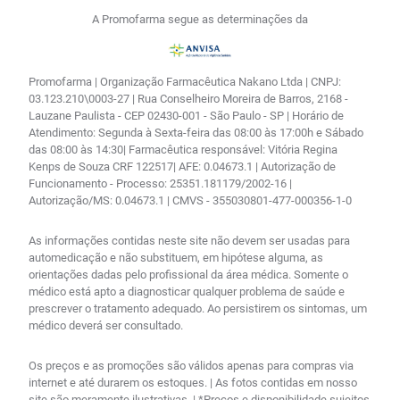
A Promofarma segue as determinações da
Promofarma | Organização Farmacêutica Nakano Ltda | CNPJ:
03.123.210\0003-27 | Rua Conselheiro Moreira de Barros, 2168 -
Lauzane Paulista - CEP 02430-001 - São Paulo - SP | Horário de
Atendimento: Segunda à Sexta-feira das 08:00 às 17:00h e Sábado
das 08:00 às 14:30| Farmacêutica responsável: Vitória Regina
Kenps de Souza CRF 122517| AFE: 0.04673.1 | Autorização de
Funcionamento - Processo: 25351.181179/2002-16 |
Autorização/MS: 0.04673.1 | CMVS - 355030801-477-000356-1-0
As informações contidas neste site não devem ser usadas para
automedicação e não substituem, em hipótese alguma, as
orientações dadas pelo profissional da área médica. Somente o
médico está apto a diagnosticar qualquer problema de saúde e
prescrever o tratamento adequado. Ao persistirem os sintomas, um
médico deverá ser consultado.
Os preços e as promoções são válidos apenas para compras via
internet e até durarem os estoques. | As fotos contidas em nosso
site são meramente ilustrativas. | *Preços e disponibilidade sujeitos