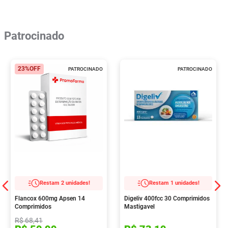
Patrocinado
23%
OFF
PATROCINADO
PATROCINADO
Restam 2 unidades!
Restam 1 unidades!
Flancox 600mg Apsen 14
Digeliv 400fcc 30 Comprimidos
Comprimidos
Mastigavel
R$
68
,
41