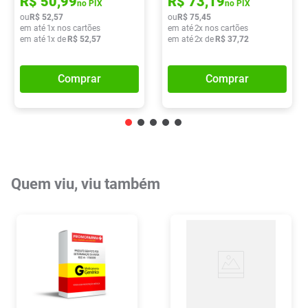
R$
50
,
99
R$
73
,
19
no PIX
no PIX
ou
R$
52
,
57
ou
R$
75
,
45
em até
1
x nos cartões
em até
2
x nos cartões
em até
1
x de
R$
52
,
57
em até
2
x de
R$
37
,
72
Comprar
Comprar
Quem viu, viu também