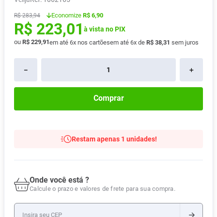
Pampers Confort Sec
8
º
Economize
R$ 6,90
R$
283
,
94
R$
223
,
01
Vitamina D
9
º
à vista no PIX
Soro Fisiológico
ou
R$
229
,
91
10
º
em até
6
x nos cartões
em até
6
x de
R$
38
,
31
sem juros
－
＋
Comprar
Restam apenas 1 unidades!
Onde você está ?
Calcule o prazo e valores de frete para sua compra.