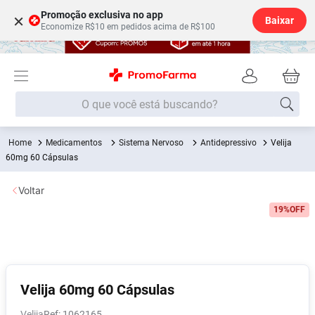
Promoção exclusiva no app
×
Baixar
Economize R$10 em pedidos acima de R$100
O que você está buscando?
Medicamentos
Sistema Nervoso
Antidepressivo
Velija
Termos mais buscados
60mg 60 Cápsulas
Fralda
1
º
Voltar
Lenço Umedecido
2
º
19%
OFF
Medley
3
º
Fralda Xg
4
º
Fralda G
5
º
Desodorante
6
º
Velija 60mg 60 Cápsulas
Shampoo
7
º
Velija
:
1062165