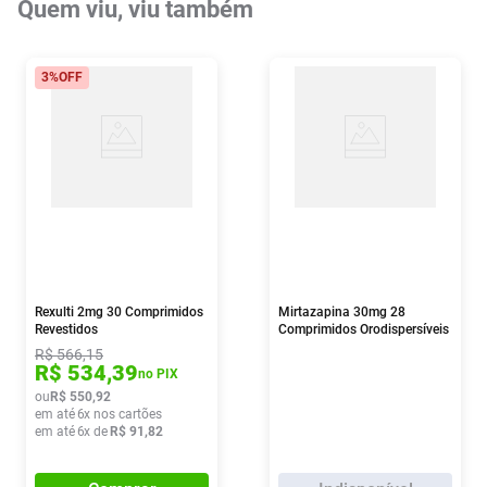
Quem viu, viu também
3%
OFF
Rexulti 2mg 30 Comprimidos
Mirtazapina 30mg 28
Revestidos
Comprimidos Orodispersíveis
Sandoz
R$
566
,
15
R$
534
,
39
no PIX
ou
R$
550
,
92
em até
6
x nos cartões
em até
6
x de
R$
91
,
82