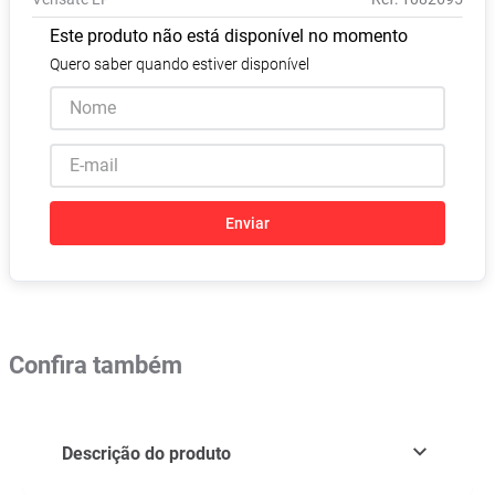
Pampers Confort Sec
8
º
Este produto não está disponível no momento
Vitamina D
9
º
Quero saber quando estiver disponível
Soro Fisiológico
10
º
Enviar
Confira também
Descrição do produto