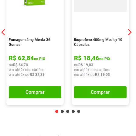
Fumagum 4mg Menta 36
Ibuprofeno 400mg Medley 10
Gomas
Cápsulas
R$
62
,
84
R$
18
,
46
no PIX
no PIX
ou
R$
64
,
78
ou
R$
19
,
03
em até
2
x nos cartões
em até
1
x nos cartões
em até
2
x de
R$
32
,
39
em até
1
x de
R$
19
,
03
Comprar
Comprar