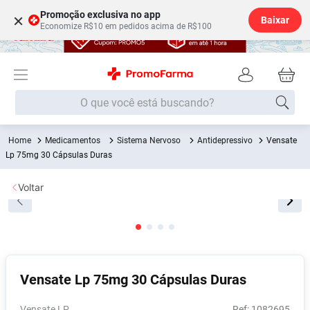
Promoção exclusiva no app
×
Baixar
Economize R$10 em pedidos acima de R$100
O que você está buscando?
Medicamentos
Sistema Nervoso
Antidepressivo
Vensate
Termos mais buscados
Lp 75mg 30 Cápsulas Duras
Fralda
1
º
Voltar
Lenço Umedecido
2
º
Medley
3
º
Fralda Xg
4
º
Fralda G
5
º
Vensate Lp 75mg 30 Cápsulas Duras
Desodorante
6
º
Shampoo
7
º
Vensate LP
:
1082695