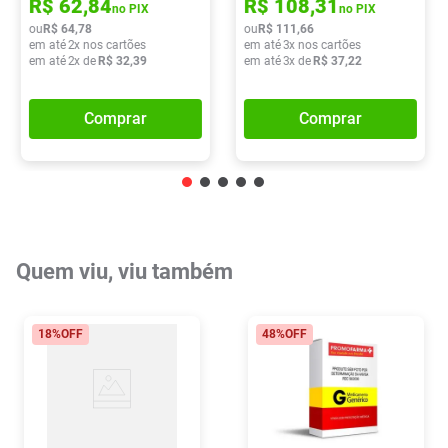
R$
62
,
84
R$
108
,
31
no PIX
no PIX
ou
R$
64
,
78
ou
R$
111
,
66
em até
2
x nos cartões
em até
3
x nos cartões
em até
2
x de
R$
32
,
39
em até
3
x de
R$
37
,
22
Comprar
Comprar
Quem viu, viu também
18%
OFF
48%
OFF