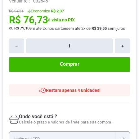
Vênula
:
1032545
Absorvente
8
º
Economize
R$ 2,37
R$
94
,
51
R$
76
,
73
Vitamina D
9
º
à vista no PIX
Lavitan
10
º
ou
R$
79
,
10
em até
2
x nos cartões
em até
2
x de
R$
39
,
55
sem juros
－
＋
Comprar
Restam apenas 4 unidades!
Onde você está ?
Calcule o prazo e valores de frete para sua compra.