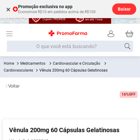
Promoção exclusiva no app
×
Baixar
Economize R$10 em pedidos acima de R$100
O que você está buscando?
Medicamentos
Cardiovascular e Circulação
Termos mais buscados
Cardiovasculares
Vênula 200mg 60 Cápsulas Gelatinosas
Fralda
1
º
Voltar
Medley
2
º
16%
OFF
Lenço Umedecido
3
º
Fralda Xg
4
º
Fralda G
5
º
Shampoo
6
º
Vênula 200mg 60 Cápsulas Gelatinosas
Desodorante
7
º