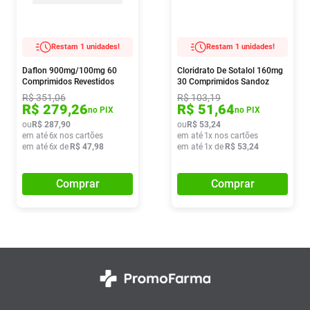
Restam 1 unidades!
Restam 1 unidades!
Daflon 900mg/100mg 60
Cloridrato De Sotalol 160mg
Comprimidos Revestidos
30 Comprimidos Sandoz
R$
351
,
06
R$
103
,
19
R$
279
,
26
R$
51
,
64
no PIX
no PIX
ou
R$
287
,
90
ou
R$
53
,
24
em até
6
x nos cartões
em até
1
x nos cartões
em até
6
x de
R$
47
,
98
em até
1
x de
R$
53
,
24
Comprar
Comprar