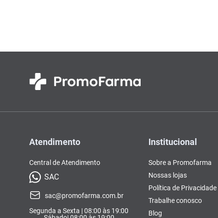
Colorações, Tinturas e
Complementos e Suplementos
Pomada
lavitan
10
º
Antimicóticos e Fungos
Tonalizantes
BCAA
Ômegas e Ácidos
Chás
Con
Model
Compostos Lácteos
Graxos
Ver Tudo
Ver Tudo
Ver 
Condicionadores
CL-LA
Pré e 
Ver Tudo
Ver Tudo
Ver Tudo
Ver Tudo
Ver Tu
Atendimento
Institucional
Central de Atendimento
Sobre a Promofarma
Nossas lojas
SAC
Política de Privacidade
sac@promofarma.com.br
Trabalhe conosco
Segunda a Sexta | 08:00 às 19:00
Blog
Sábado| 08:00 às 19:00