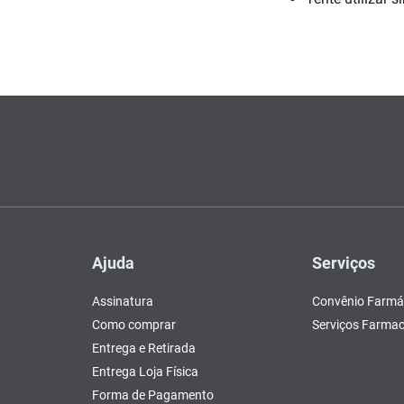
Escovas e Pentes
Colesterol e Triglicerídeos
Teste de Gravidez e
Copos
Olhos
, Pasta e Gel
Mascar
Ver 
tusão
Fertilidade
ador
Ver Tudo
Ver Tudo
Ver Tudo
Ver Tudo
Barras de Cereal
Tudo
Ver Tudo
Pós Barba
Ver Tudo
do
Ajuda
Serviços
Assinatura
Convênio Farmá
Como comprar
Serviços Farmac
Entrega e Retirada
Entrega Loja Física
Forma de Pagamento