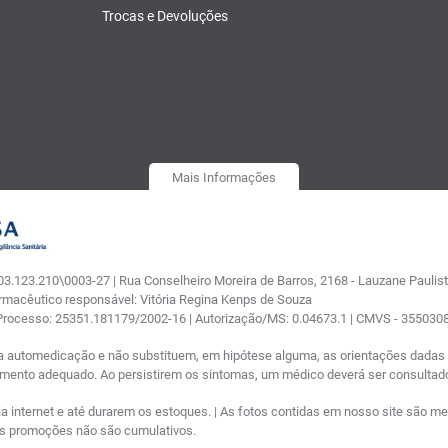
Trocas e Devoluções
Mais Informações
.123.210\0003-27 | Rua Conselheiro Moreira de Barros, 2168 - Lauzane Paulista
armacêutico responsável: Vitória Regina Kenps de Souza
 Processo: 25351.181179/2002-16 | Autorização/MS: 0.04673.1 | CMVS - 35503
a automedicação e não substituem, em hipótese alguma, as orientações dadas p
tamento adequado. Ao persistirem os sintomas, um médico deverá ser consultad
nternet e até durarem os estoques. | As fotos contidas em nosso site são meram
ras promoções não são cumulativos.