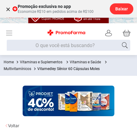
Promoção exclusiva no app
×
Baixar
Economize R$10 em pedidos acima de R$100
O que você está buscando?
Vitaminas e Suplementos
Vitaminas e Saúde
Termos mais buscados
Multivitamínicos
Vitamedley Sênior 60 Cápsulas Moles
Fralda
1
º
Lenço Umedecido
2
º
Medley
3
º
Fralda Xg
4
º
Fralda G
5
º
Desodorante
6
º
Voltar
Shampoo
7
º