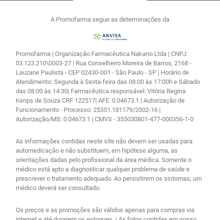
A Promofarma segue as determinações da
Promofarma | Organização Farmacêutica Nakano Ltda | CNPJ:
03.123.210\0003-27 | Rua Conselheiro Moreira de Barros, 2168 -
Lauzane Paulista - CEP 02430-001 - São Paulo - SP | Horário de
Atendimento: Segunda à Sexta-feira das 08:00 às 17:00h e Sábado
das 08:00 às 14:30| Farmacêutica responsável: Vitória Regina
Kenps de Souza CRF 122517| AFE: 0.04673.1 | Autorização de
Funcionamento - Processo: 25351.181179/2002-16 |
Autorização/MS: 0.04673.1 | CMVS - 355030801-477-000356-1-0
As informações contidas neste site não devem ser usadas para
automedicação e não substituem, em hipótese alguma, as
orientações dadas pelo profissional da área médica. Somente o
médico está apto a diagnosticar qualquer problema de saúde e
prescrever o tratamento adequado. Ao persistirem os sintomas, um
médico deverá ser consultado.
Os preços e as promoções são válidos apenas para compras via
internet e até durarem os estoques. | As fotos contidas em nosso