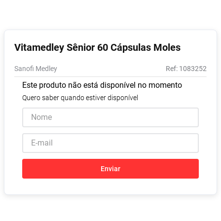
Pampers Confort Sec
8
º
Vitamina D
9
º
Soro Fisiológico
10
º
Vitamedley Sênior 60 Cápsulas Moles
Sanofi Medley
:
1083252
Este produto não está disponível no momento
Quero saber quando estiver disponível
Enviar