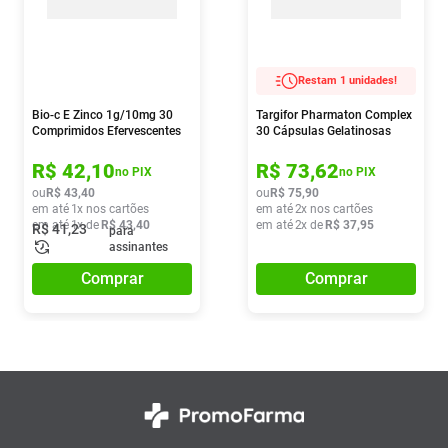
Restam 1 unidades!
Bio-c E Zinco 1g/10mg 30
Targifor Pharmaton Complex
Comprimidos Efervescentes
30 Cápsulas Gelatinosas
R$
42
,
10
R$
73
,
62
no PIX
no PIX
ou
R$
43
,
40
ou
R$
75
,
90
em até
1
x nos cartões
em até
2
x nos cartões
em até
1
x de
R$
43
,
40
em até
2
x de
R$
37
,
95
R$
41
,
23
para
assinantes
Comprar
Comprar