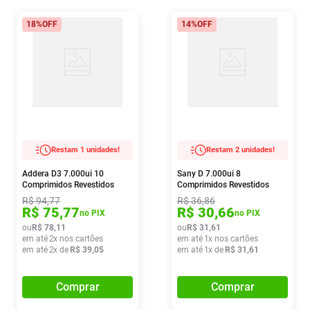
18%
OFF
14%
OFF
Restam 1 unidades!
Restam 2 unidades!
Addera D3 7.000ui 10
Sany D 7.000ui 8
Comprimidos Revestidos
Comprimidos Revestidos
R$
94
,
77
R$
36
,
86
R$
75
,
77
R$
30
,
66
no PIX
no PIX
ou
R$
78
,
11
ou
R$
31
,
61
em até
2
x nos cartões
em até
1
x nos cartões
em até
2
x de
R$
39
,
05
em até
1
x de
R$
31
,
61
Comprar
Comprar