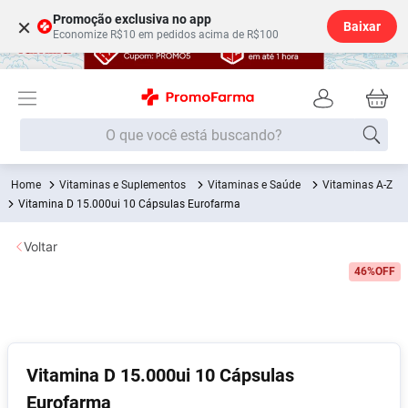
Promoção exclusiva no app
×
Baixar
Economize R$10 em pedidos acima de R$100
O que você está buscando?
Vitaminas e Suplementos
Vitaminas e Saúde
Vitaminas A-Z
Termos mais buscados
Vitamina D 15.000ui 10 Cápsulas Eurofarma
Fralda
1
º
Voltar
Lenço Umedecido
2
º
46%
OFF
Medley
3
º
Fralda Xg
4
º
Fralda G
5
º
Desodorante
6
º
Vitamina D 15.000ui 10 Cápsulas
Eurofarma
Shampoo
7
º