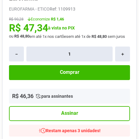
Pampers Confort Sec
8
º
EUROFARMA - ETICO
:
1109913
Vitamina D
9
º
Economize
R$ 1,46
R$
90
,
28
R$
47
,
34
Soro Fisiológico
10
º
à vista no PIX
ou
R$
48
,
80
em até
1
x nos cartões
em até
1
x de
R$
48
,
80
sem juros
－
＋
Comprar
R$
46
,
36
para assinantes
Assinar
Restam apenas 3 unidades!