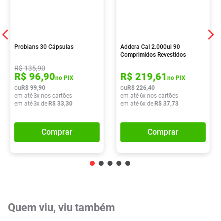
Probians 30 Cápsulas
Addera Cal 2.000ui 90
Comprimidos Revestidos
R$
135
,
90
R$
96
,
90
R$
219
,
61
no PIX
no PIX
ou
R$
99
,
90
ou
R$
226
,
40
em até
3
x nos cartões
em até
6
x nos cartões
em até
3
x de
R$
33
,
30
em até
6
x de
R$
37
,
73
Comprar
Comprar
Quem viu, viu também