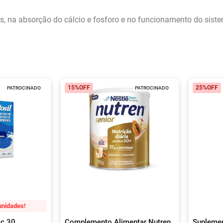
s, na absorção do cálcio e fosforo e no funcionamento do sist
15%
OFF
25%
OFF
PATROCINADO
PATROCINADO
unidades!
cc 30
Complemento Alimentar Nutren
Suplemen