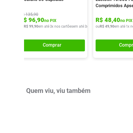
Comprimidos Aps
R$
135
,
90
R$
96
,
90
R$
48
,
40
no PIX
no PIX
ou
R$
99
,
90
em até
3
x nos cartões
em até
3
x de
R$
ou
33
R$
,
30
49
,
90
em até
1
x n
Comprar
Compr
Quem viu, viu também