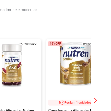
ema imune e muscular.
16%
OFF
PATROCINADO
PATROCINADO
Restam 1 unidades!
to Alimentar Nutren
Complemento Alimentar Nutren