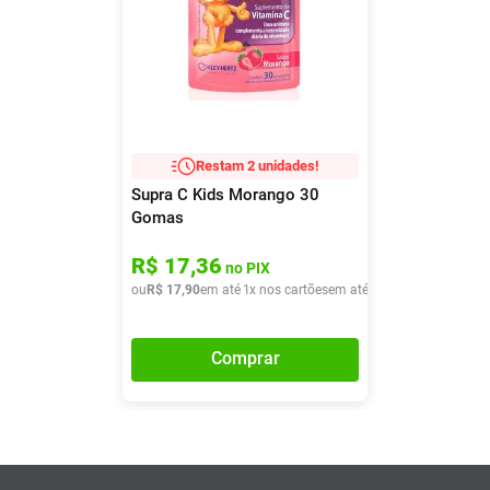
Restam 2 unidades!
Supra C Kids Morango 30
Gomas
R$
17
,
36
no PIX
ou
R$
17
,
90
em até
1
x nos cartões
em até
1
x de
R$
17
,
90
Comprar