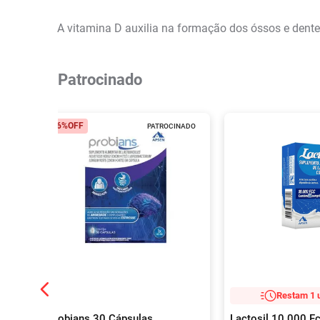
A vitamina D auxilia na formação dos óssos e dente
Patrocinado
26%
OFF
PATROCINADO
Restam 1 
Probians 30 Cápsulas
Lactosil 10.000 F