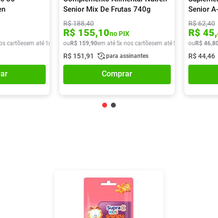
en
Senior Mix De Frutas 740g
Senior A
R$
188
,
40
R$
62
,
40
R$
155
,
10
R$
45
,
no PIX
os cartões
em até
1
x de
R$
ou
49
R$
,
90
159
,
90
em até
5
x nos cartões
em até
5
x de
R$
ou
R$
31
,
46
98
,
8
R$
151
,
91
R$
44
,
46
para assinantes
ar
Comprar