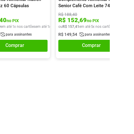
-z 60 Cápsulas
Senior Café Com Leite 740g
R$
188
,
40
40
R$
152
,
69
no PIX
no PIX
0
em até
1
x nos cartões
em até
1
x de
R$
ou
46
R$
,
80
157
,
41
em até
5
x nos cartões
em até
5
x d
R$
149
,
54
para assinantes
para assinantes
Comprar
Comprar