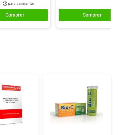
4
para assinantes
Comprar
Comprar
16%
OFF