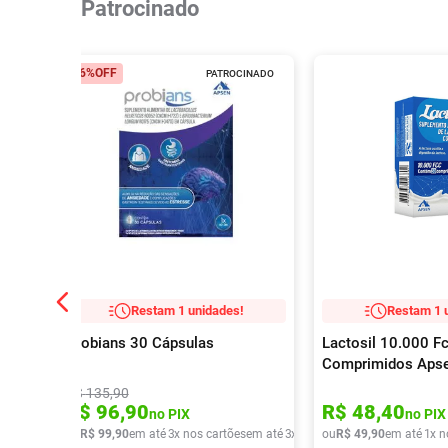
Patrocinado
26%
OFF
PATROCINADO
Restam 1 unidades!
Restam 1 
Probians 30 Cápsulas
Lactosil 10.000 F
Comprimidos Aps
R$
135
,
90
R$
96
,
90
R$
48
,
40
no PIX
no PIX
ou
R$
99
,
90
em até
3
x nos cartões
em até
3
x de
R$
ou
33
R$
,
30
49
,
90
em até
1
x n