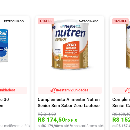
15%
OFF
16%
OFF
PATROCINADO
PATROCINADO
unidades!
Restam 2 unidades!
cc 30
Complemento Alimentar Nutren
Compleme
en
Senior Sem Sabor Zero Lactose
Senior C
740g
R$
211
,
90
R$
188
,
4
R$
174
,
50
R$
15
no PIX
os cartões
em até
1
x de
R$
ou
49
R$
,
90
179
,
90
em até
5
x nos cartões
em até
5
x de
R$
ou
R$
35
,
157
98
,