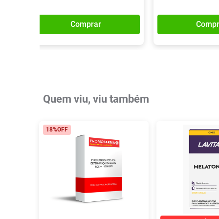
Comprar
Compr
Quem viu, viu também
18%
OFF