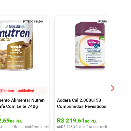
PATROCINADO
PATROCINADO
Restam 1 unidades!
nto Alimentar Nutren
Addera Cal 2.000ui 90
afé Com Leite 740g
Comprimidos Revestidos
0
2
,
69
R$
219
,
61
no PIX
no PIX
41
em até
5
x nos cartões
em até
5
x de
R$
ou
R$
31
,
226
48
,
40
em até
6
x nos cartões
em até
6
x d