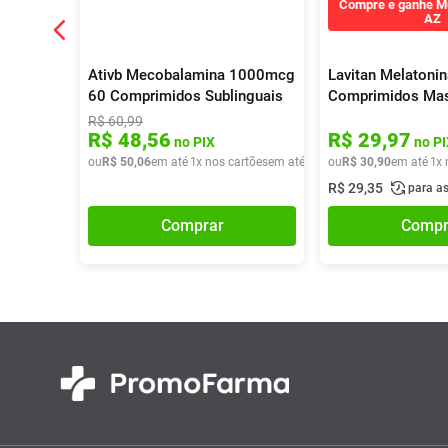
Compre e ganhe Mu
AZ
Ativb Mecobalamina 1000mcg
Lavitan Melatoni
60 Comprimidos Sublinguais
Comprimidos Mas
R$
60
,
99
R$
48
,
56
R$
29
,
97
no PIX
no PI
ou
R$
50
,
06
em até
1
x nos cartões
em até
1
x de
ou
R$
R$
50
30
,
06
,
90
em até
1
x 
R$
29
,
35
para a
Comprar
Compr