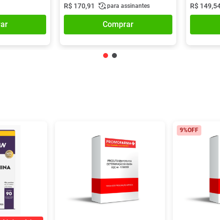
R$
170
,
91
R$
149
,
5
para assinantes
ar
Comprar
9%
OFF