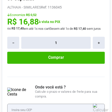
Absorvente
8
º
ALTHAIA - SIMILARES
:
1136045
Vitamina D
9
º
Economize
R$ 0,52
R$
16
,
88
Lavitan
à vista no PIX
10
º
ou
R$
17
,
40
em até
1
x nos cartões
em até
1
x de
R$
17
,
40
sem juros
－
＋
Comprar
Onde você está ?
Calcule o prazo e valores de frete para sua
compra.