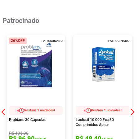
Patrocinado
26%
OFF
PATROCINADO
PATROCINADO
Restam 1 unidades!
Restam 1 unidades!
Probians 30 Cápsulas
Lactosil 10.000 Fcc 30
Comprimidos Apsen
R$
135
,
90
R$
96
,
90
R$
48
,
40