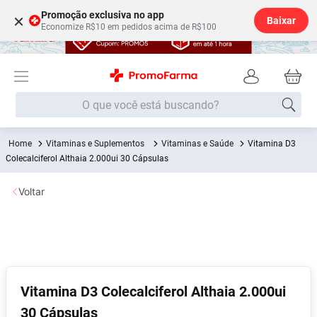
Promoção exclusiva no app
×
Baixar
Economize R$10 em pedidos acima de R$100
O que você está buscando?
Vitaminas e Suplementos
Vitaminas e Saúde
Vitamina D3
Termos mais buscados
Colecalciferol Althaia 2.000ui 30 Cápsulas
Fralda
1
º
Voltar
Medley
2
º
Lenço Umedecido
3
º
Fralda Xg
4
º
Fralda G
5
º
Shampoo
6
º
Vitamina D3 Colecalciferol Althaia 2.000ui
30 Cápsulas
Desodorante
7
º