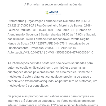
A Promofarma segue as determinações da
Promofarma | Organização Farmacêutica Nakano Ltda | CNPJ:
03.123.210\0003-27 | Rua Conselheiro Moreira de Barros, 2168 -
Lauzane Paulista - CEP 02430-001 - São Paulo - SP | Horário de
Atendimento: Segunda à Sexta-feira das 08:00 às 17:00h e Sábado
das 08:00 às 14:30| Farmacêutica responsável: Vitória Regina
Kenps de Souza CRF 122517| AFE: 0.04673.1 | Autorização de
Funcionamento - Processo: 25351.181179/2002-16 |
Autorização/MS: 0.04673.1 | CMVS - 355030801-477-000356-1-0
As informações contidas neste site não devem ser usadas para
automedicação e não substituem, em hipótese alguma, as
orientações dadas pelo profissional da área médica. Somente o
médico está apto a diagnosticar qualquer problema de saúde e
prescrever o tratamento adequado. Ao persistirem os sintomas, um
médico deverá ser consultado.
Os preços e as promoções são válidos apenas para compras via
internet e até durarem os estoques. | As fotos contidas em nosso
site são meramente ilustrativas. | *Preços e disponibilidade sujeitos