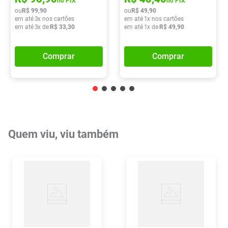
no PIX
no PIX
ou
R$
99
,
90
ou
R$
49
,
90
em até
3
x nos cartões
em até
1
x nos cartões
em até
3
x de
R$
33
,
30
em até
1
x de
R$
49
,
90
Comprar
Comprar
Quem viu, viu também