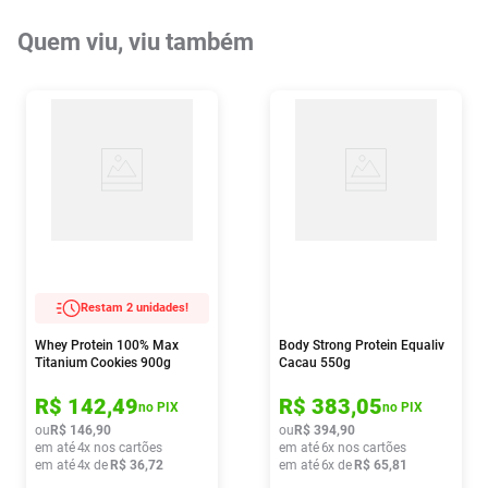
Quem viu, viu também
Restam 2 unidades!
Whey Protein 100% Max
Body Strong Protein Equaliv
Titanium Cookies 900g
Cacau 550g
R$
142
,
49
R$
383
,
05
no PIX
no PIX
ou
R$
146
,
90
ou
R$
394
,
90
em até
4
x nos cartões
em até
6
x nos cartões
em até
4
x de
R$
36
,
72
em até
6
x de
R$
65
,
81