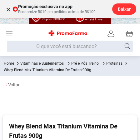
Promoção exclusiva no app
×
Baixar
Economize R$10 em pedidos acima de R$100
O que você está buscando?
Vitaminas e Suplementos
Pré e Pós Treino
Proteínas
Termos mais buscados
Whey Blend Max Titanium Vitamina De Frutas 900g
Fralda
1
º
Voltar
Lenço Umedecido
2
º
Medley
3
º
Fralda Xg
4
º
Fralda G
5
º
Whey Blend Max Titanium Vitamina De
Shampoo
6
º
Frutas 900g
Desodorante
7
º