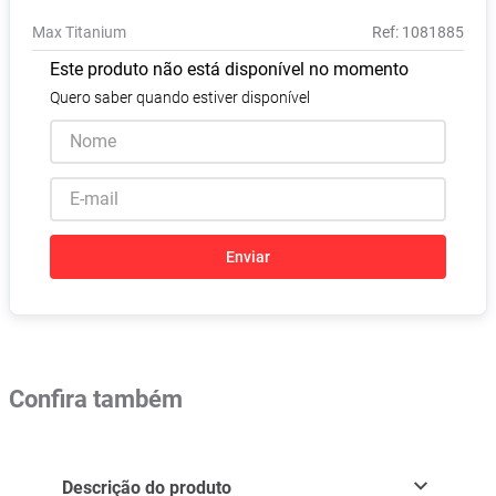
Pampers Confort Sec
8
º
Max Titanium
:
1081885
Vitamina D
9
º
Este produto não está disponível no momento
Soro Fisiológico
10
º
Quero saber quando estiver disponível
Enviar
Confira também
Descrição do produto