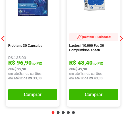
Restam 1 unidades!
Probians 30 Cápsulas
Lactosil 10.000 Fcc 30
Comprimidos Apsen
R$
135
,
90
R$
96
,
90
R$
48
,
40
no PIX
no PIX
ou
R$
99
,
90
ou
R$
49
,
90
em até
3
x nos cartões
em até
1
x nos cartões
em até
3
x de
R$
33
,
30
em até
1
x de
R$
49
,
90
Comprar
Comprar