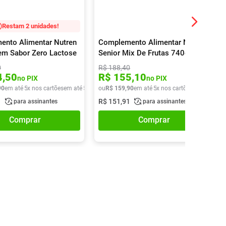
Restam 2 unidades!
nto Alimentar Nutren
Complemento Alimentar Nutren
em Sabor Zero Lactose
Senior Mix De Frutas 740g
0
R$
188
,
40
4
,
50
R$
155
,
10
no PIX
no PIX
90
em até
5
x nos cartões
em até
5
x de
R$
ou
R$
35
,
159
98
,
90
em até
5
x nos cartões
em até
5
x d
1
R$
151
,
91
para assinantes
para assinantes
Comprar
Comprar