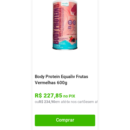
Body Protein Equaliv Frutas
Vermelhas 600g
R$
227
,
85
no PIX
ou
R$
234
,
90
em até
6
x nos cartões
em até
6
x de
R$
39
,
15
Comprar