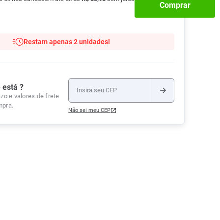
Comprar
Tudo
Tiras para Teste
Lenços e Toalhas
Talcos
Esponjas
Umedecidas
Ver Tudo
Ver Tudo
Ver Tudo
Restam apenas 2 unidades!
Protetor de Colchão
Roupas Íntimas
Ver Tudo
 está ?
zo e valores de frete
mpra.
Não sei meu CEP