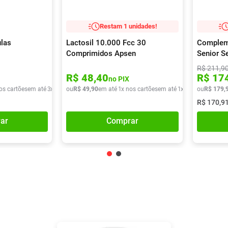
Restam 1 unidades!
las
Lactosil 10.000 Fcc 30
Compleme
Comprimidos Apsen
Senior S
740g
R$
211
,
9
R$
48
,
40
R$
17
no PIX
os cartões
em até
3
x de
R$
ou
33
R$
,
30
49
,
90
em até
1
x nos cartões
em até
1
x de
R$
ou
49
R$
,
90
179
,
R$
170
,
9
ar
Comprar