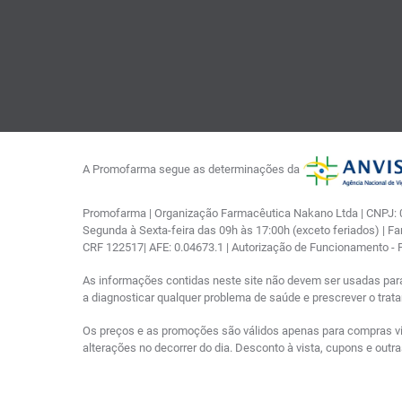
A Promofarma segue as determinações da
Promofarma | Organização Farmacêutica Nakano Ltda | CNPJ: 03
Segunda à Sexta-feira das 09h às 17:00h (exceto feriados) | F
CRF 122517| AFE: 0.04673.1 | Autorização de Funcionamento -
As informações contidas neste site não devem ser usadas par
a diagnosticar qualquer problema de saúde e prescrever o tra
Os preços e as promoções são válidos apenas para compras via i
alterações no decorrer do dia. Desconto à vista, cupons e out