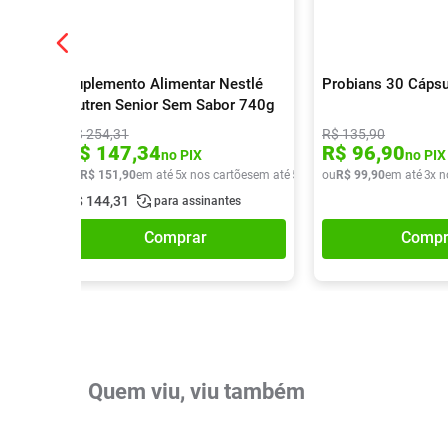
Suplemento Alimentar Nestlé
Probians 30 Cápsu
Nutren Senior Sem Sabor 740g
R$
254
,
31
R$
135
,
90
R$
147
,
34
R$
96
,
90
no PIX
no PIX
ou
R$
151
,
90
em até
5
x nos cartões
em até
5
x de
R$
ou
R$
30
,
99
38
,
90
em até
3
x n
R$
144
,
31
para assinantes
Comprar
Compr
Quem viu, viu também