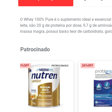
O Whey 100% Pure é o suplemento ideal e essencia
leite, são 20 g de proteína por dose, 9,7 g de ami
massa magra, possui baixo teor de carboidrato, gord
Patrocinado
40%
OFF
26%
OFF
PATROCINADO