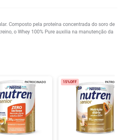
ar. Composto pela proteína concentrada do soro de
s treino, o Whey 100% Pure auxilia na manutenção da
15%
OFF
PATROCINADO
PATROCINADO