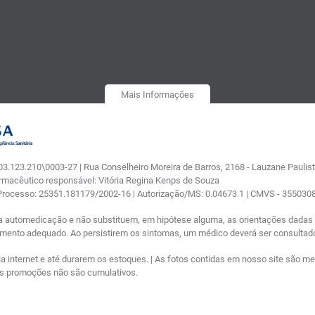
Mais Informações
.123.210\0003-27 | Rua Conselheiro Moreira de Barros, 2168 - Lauzane Paulista
armacêutico responsável: Vitória Regina Kenps de Souza
 Processo: 25351.181179/2002-16 | Autorização/MS: 0.04673.1 | CMVS - 35503
a automedicação e não substituem, em hipótese alguma, as orientações dadas p
tamento adequado. Ao persistirem os sintomas, um médico deverá ser consultad
nternet e até durarem os estoques. | As fotos contidas em nosso site são meram
ras promoções não são cumulativos.