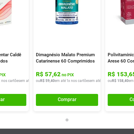
ntar Caldê
Dimagnésio Malato Premium
Polivitamínic
idos
Catarinense 60 Comprimidos
Arese 60 Co
Revestidos
R$
57
,
62
R$
153
,
6
PIX
no PIX
x nos cartões
em até
6
x de
ou
R$
R$
59
47
,
,
40
31
em até
1
x nos cartões
em até
1
x de
ou
R$
R$
59
158
,
40
,
40
em
ar
Comprar
C