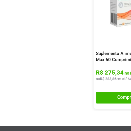
Suplemento Alime
Max 60 Comprim
R$
275
,
34
no 
ou
R$
283
,
86
em até
6
Compr