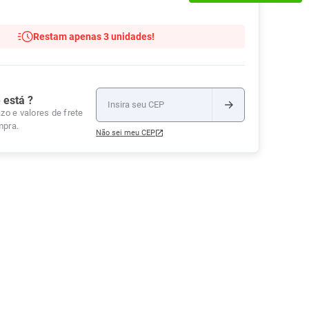
Tudo
Tiras para Teste
Lenços e Toalhas
Talcos
Esponjas
Umedecidas
Restam apenas 3 unidades!
Ver Tudo
Ver Tudo
Ver Tudo
Protetor de Colchão
Roupas Íntimas
 está ?
Ver Tudo
zo e valores de frete
mpra.
Não sei meu CEP