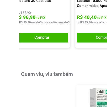
Probians 30 Cápsulas
Lactosil 10.000 F
Comprimidos Aps
R$
135
,
90
R$
96
,
90
R$
48
,
40
no PIX
no PIX
ou
R$
99
,
90
em até
3
x nos cartões
em até
3
x de
R$
ou
33
R$
,
30
49
,
90
em até
1
x n
Comprar
Compr
Quem viu, viu também