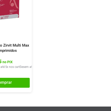
o Zirvit Multi Max
mprimidos
5
no PIX
 até
5
x nos cartões
em até
5
x de
R$
31
,
68
omprar