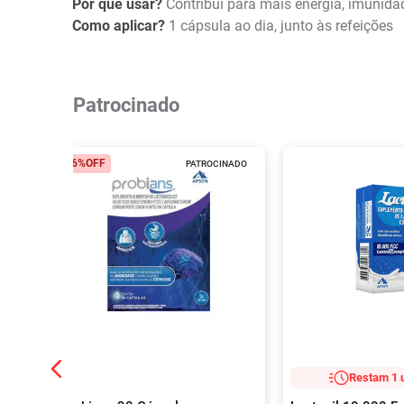
Por que usar?
Contribui para mais energia, imunida
Como aplicar?
1 cápsula ao dia, junto às refeições
Patrocinado
26%
OFF
PATROCINADO
Restam 1 