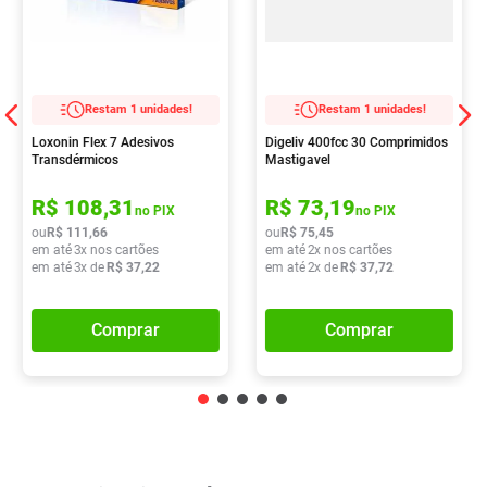
Restam 1 unidades!
Restam 1 unidades!
Loxonin Flex 7 Adesivos
Digeliv 400fcc 30 Comprimidos
Transdérmicos
Mastigavel
R$
108
,
31
R$
73
,
19
no PIX
no PIX
ou
R$
111
,
66
ou
R$
75
,
45
em até
3
x nos cartões
em até
2
x nos cartões
em até
3
x de
R$
37
,
22
em até
2
x de
R$
37
,
72
Comprar
Comprar