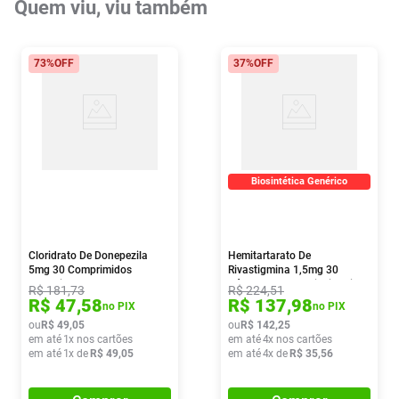
Quem viu, viu também
73%
OFF
37%
OFF
Biosintética Genérico
Cloridrato De Donepezila
Hemitartarato De
5mg 30 Comprimidos
Rivastigmina 1,5mg 30
Revestidos Ems
Cápsulas Duras Biosintetica
R$
181
,
73
R$
224
,
51
R$
47
,
58
R$
137
,
98
no PIX
no PIX
ou
R$
49
,
05
ou
R$
142
,
25
em até
1
x nos cartões
em até
4
x nos cartões
em até
1
x de
R$
49
,
05
em até
4
x de
R$
35
,
56