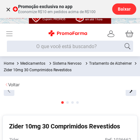
Promoção exclusiva no app
×
Baixar
Economize R$10 em pedidos acima de R$100
O que você está buscando?
Medicamentos
Sistema Nervoso
Tratamento de Alzheimer
Termos mais buscados
Zider 10mg 30 Comprimidos Revestidos
Fralda
1
º
Voltar
Lenço Umedecido
2
º
Medley
3
º
Fralda Xg
4
º
Fralda G
5
º
Zider 10mg 30 Comprimidos Revestidos
Shampoo
6
º
Desodorante
7
º
Zider
:
1036662