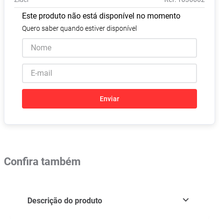
Vitamina D
8
º
Este produto não está disponível no momento
Absorvente
9
º
Quero saber quando estiver disponível
Lavitan
10
º
Enviar
Confira também
Descrição do produto