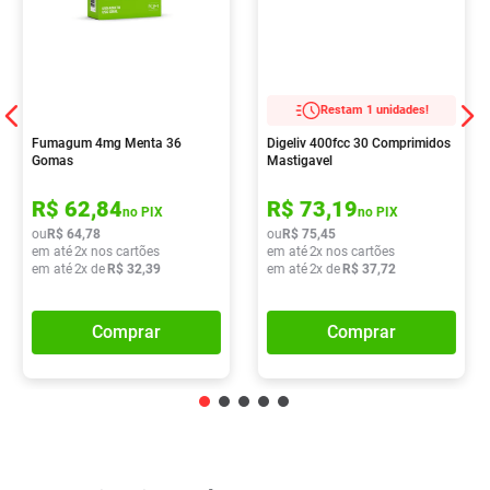
Restam 1 unidades!
Fumagum 4mg Menta 36
Digeliv 400fcc 30 Comprimidos
Gomas
Mastigavel
R$
62
,
84
R$
73
,
19
no PIX
no PIX
ou
R$
64
,
78
ou
R$
75
,
45
em até
2
x nos cartões
em até
2
x nos cartões
em até
2
x de
R$
32
,
39
em até
2
x de
R$
37
,
72
Comprar
Comprar