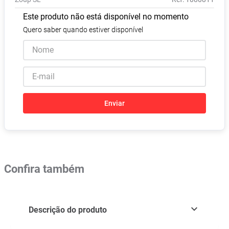
Absorvente
8
º
Este produto não está disponível no momento
Lavitan
9
º
Quero saber quando estiver disponível
Vitamina D
10
º
Enviar
Confira também
Descrição do produto