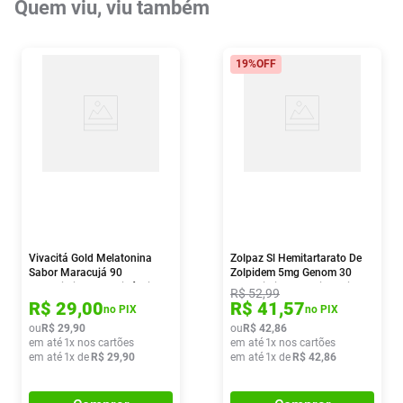
Quem viu, viu também
19%
OFF
Vivacitá Gold Melatonina
Zolpaz Sl Hemitartarato De
Sabor Maracujá 90
Zolpidem 5mg Genom 30
Comprimidos Mastigáveis
Comprimidos Sublinguais
R$
52
,
99
R$
29
,
00
R$
41
,
57
no PIX
no PIX
ou
R$
29
,
90
ou
R$
42
,
86
em até
1
x nos cartões
em até
1
x nos cartões
em até
1
x de
R$
29
,
90
em até
1
x de
R$
42
,
86