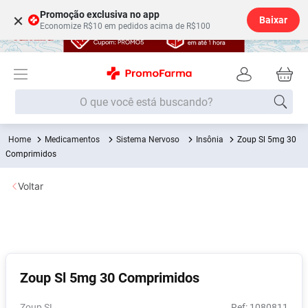
Promoção exclusiva no app
×
Baixar
Economize R$10 em pedidos acima de R$100
O que você está buscando?
Medicamentos
Sistema Nervoso
Insônia
Zoup Sl 5mg 30
Termos mais buscados
Comprimidos
Fralda
1
º
Voltar
Medley
2
º
Lenço Umedecido
3
º
Fralda Xg
4
º
Fralda G
5
º
Zoup Sl 5mg 30 Comprimidos
Shampoo
6
º
Desodorante
7
º
Zoup SL
:
1080811