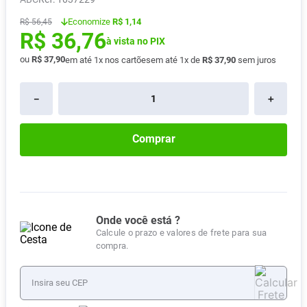
Absorvente
8
º
Economize
R$ 1,14
R$
56
,
45
R$
36
,
76
Vitamina D
9
º
à vista no PIX
Lavitan
ou
R$
37
,
90
10
º
em até
1
x nos cartões
em até
1
x de
R$
37
,
90
sem juros
－
＋
Comprar
Onde você está ?
Calcule o prazo e valores de frete para sua
compra.