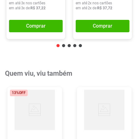
em até
3
x nos cartões
em até
2
x nos cartões
em até
3
x de
R$
37
,
22
em até
2
x de
R$
37
,
72
Comprar
Comprar
Quem viu, viu também
13%
OFF