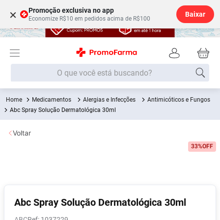
Promoção exclusiva no app
×
Baixar
Economize R$10 em pedidos acima de R$100
O que você está buscando?
Medicamentos
Alergias e Infecções
Antimicóticos e Fungos
Termos mais buscados
Abc Spray Solução Dermatológica 30ml
Fralda
1
º
Voltar
Medley
2
º
33%
OFF
Lenço Umedecido
3
º
Fralda Xg
4
º
Fralda G
5
º
Shampoo
6
º
Abc Spray Solução Dermatológica 30ml
Desodorante
7
º
ABC
:
1037229