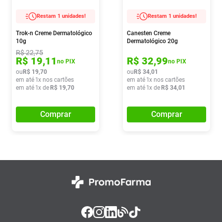
Restam 1 unidades!
Restam 1 unidades!
Trok-n Creme Dermatológico
Canesten Creme
10g
Dermatológico 20g
R$
22
,
75
R$
19
,
11
R$
32
,
99
no PIX
no PIX
ou
R$
19
,
70
ou
R$
34
,
01
em até
1
x nos cartões
em até
1
x nos cartões
em até
1
x de
R$
19
,
70
em até
1
x de
R$
34
,
01
Comprar
Comprar