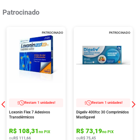
Patrocinado
PATROCINADO
PATROCINADO
Restam 1 unidades!
Restam 1 unidades!
Loxonin Flex 7 Adesivos
Digeliv 400fcc 30 Comprimidos
Transdérmicos
Mastigavel
R$
108
,
31
R$
73
,
19
no PIX
no PIX
ou
R$
111
,
66
ou
R$
75
,
45