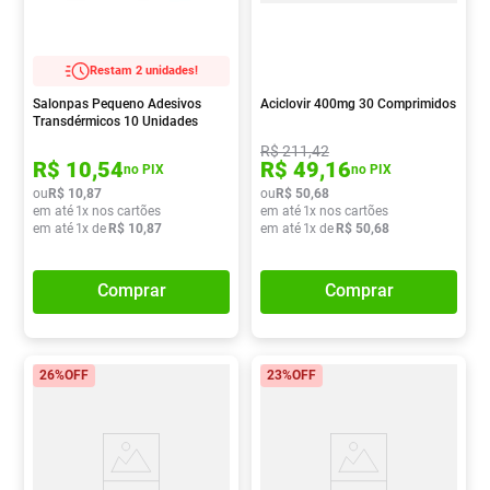
Restam 2 unidades!
Salonpas Pequeno Adesivos
Aciclovir 400mg 30 Comprimidos
Transdérmicos 10 Unidades
R$
211
,
42
R$
10
,
54
R$
49
,
16
no PIX
no PIX
ou
R$
10
,
87
ou
R$
50
,
68
em até
1
x nos cartões
em até
1
x nos cartões
em até
1
x de
R$
10
,
87
em até
1
x de
R$
50
,
68
Comprar
Comprar
26%
OFF
23%
OFF