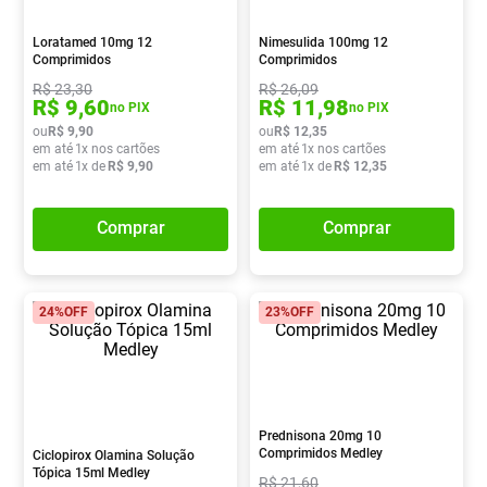
Absorvente
8
º
Loratamed 10mg 12
Nimesulida 100mg 12
Lavitan
9
º
Comprimidos
Comprimidos
R$
23
,
30
R$
26
,
09
Vitamina D
10
º
R$
9
,
60
R$
11
,
98
no PIX
no PIX
ou
R$
9
,
90
ou
R$
12
,
35
em até
1
x nos cartões
em até
1
x nos cartões
em até
1
x de
R$
9
,
90
em até
1
x de
R$
12
,
35
Comprar
Comprar
24%
OFF
23%
OFF
Prednisona 20mg 10
Comprimidos Medley
Ciclopirox Olamina Solução
Tópica 15ml Medley
R$
21
,
60