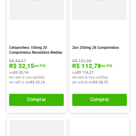
Cetoprofeno 100mg 20
Zior 250mg 28 Comprimidos
Comprimidos Revestidos Medley
R$
44
,
67
R$
151
,
04
R$
32
,
15
R$
112
,
78
no PIX
no PIX
ou
R$
33
,
14
ou
R$
116
,
27
em até
1
x nos cartões
em até
3
x nos cartões
em até
1
x de
R$
33
,
14
em até
3
x de
R$
38
,
75
Comprar
Comprar