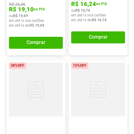
R$
16
,
24
R$
26
,
06
no PIX
R$
19
,
10
no PIX
ou
R$
16
,
74
em até
1
x nos cartões
ou
R$
19
,
69
em até
1
x de
R$
16
,
74
em até
1
x nos cartões
em até
1
x de
R$
19
,
69
Comprar
Comprar
38%
OFF
15%
OFF