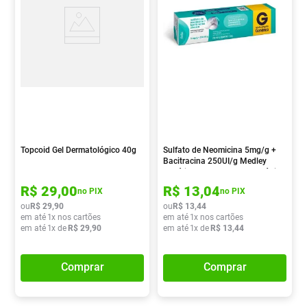
Topcoid Gel Dermatológico 40g
Sulfato de Neomicina 5mg/g +
Bacitracina 250UI/g Medley
Genérico Pomada Dermatológica
15g
R$
29
,
00
R$
13
,
04
no PIX
no PIX
ou
R$
29
,
90
ou
R$
13
,
44
em até
1
x nos cartões
em até
1
x nos cartões
em até
1
x de
R$
29
,
90
em até
1
x de
R$
13
,
44
Comprar
Comprar