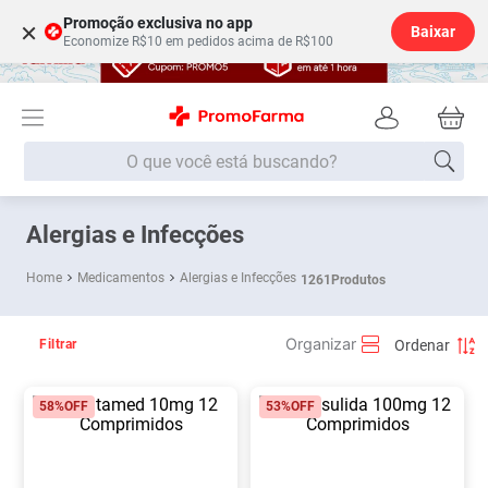
Promoção exclusiva no app
×
Baixar
Economize R$10 em pedidos acima de R$100
O que você está buscando?
Termos mais buscados
Alergias e Infecções
Fralda
1
º
Medicamentos
Alergias e Infecções
1261
Produtos
Medley
2
º
Lenço Umedecido
3
º
Filtrar
Fralda Xg
4
º
58%
OFF
53%
OFF
Fralda G
5
º
Shampoo
6
º
Desodorante
7
º