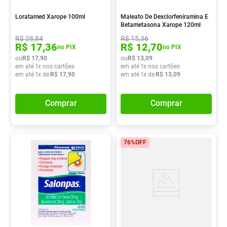
Loratamed Xarope 100ml
Maleato De Dexclorfeniramina E
Betametasona Xarope 120ml
Cimed
R$
28
,
84
R$
15
,
36
R$
17
,
36
R$
12
,
70
no PIX
no PIX
ou
R$
17
,
90
ou
R$
13
,
09
em até
1
x nos cartões
em até
1
x nos cartões
em até
1
x de
R$
17
,
90
em até
1
x de
R$
13
,
09
Comprar
Comprar
76%
OFF