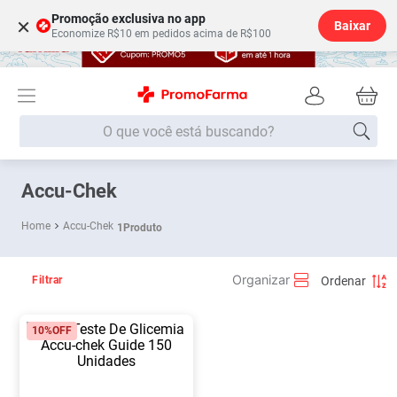
Promoção exclusiva no app
×
Baixar
Economize R$10 em pedidos acima de R$100
O que você está buscando?
Termos mais buscados
Accu-Chek
Fralda
1
º
Accu-Chek
1
Produto
Medley
2
º
Lenço Umedecido
3
º
Filtrar
Fralda Xg
4
º
10%
OFF
Fralda G
5
º
Shampoo
6
º
Desodorante
7
º