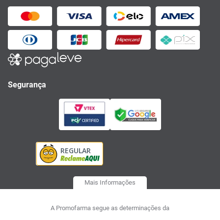
Segurança
Mais Informações
A Promofarma segue as determinações da