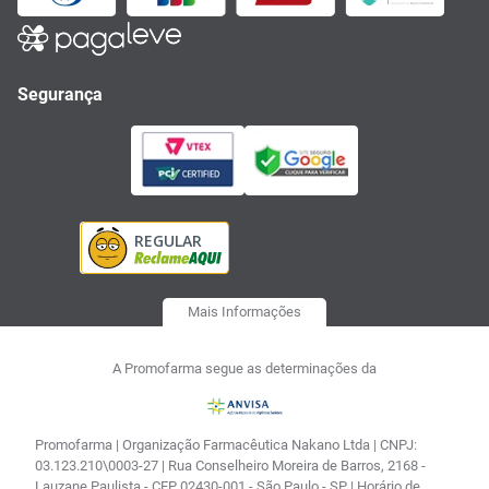
Segurança
Mais Informações
A Promofarma segue as determinações da
Promofarma | Organização Farmacêutica Nakano Ltda | CNPJ:
03.123.210\0003-27 | Rua Conselheiro Moreira de Barros, 2168 -
Lauzane Paulista - CEP 02430-001 - São Paulo - SP | Horário de