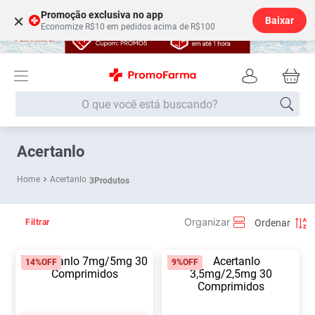
Promoção exclusiva no app
×
Baixar
Economize R$10 em pedidos acima de R$100
O que você está buscando?
Termos mais buscados
Acertanlo
Fralda
1
º
Acertanlo
3
Produtos
Medley
2
º
Lenço Umedecido
3
º
Filtrar
Fralda Xg
4
º
14%
OFF
9%
OFF
Fralda G
5
º
Shampoo
6
º
Desodorante
7
º