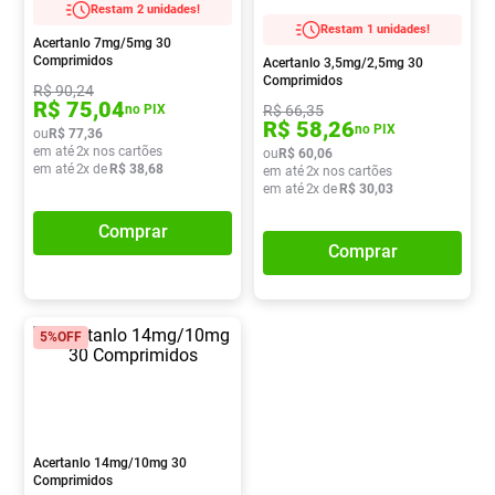
Restam 2 unidades!
Absorvente
8
º
Restam 1 unidades!
Acertanlo 7mg/5mg 30
Lavitan
9
º
Comprimidos
Acertanlo 3,5mg/2,5mg 30
Comprimidos
R$
90
,
24
Vitamina D
10
º
R$
75
,
04
R$
66
,
35
no PIX
R$
58
,
26
no PIX
ou
R$
77
,
36
em até
2
x nos cartões
ou
R$
60
,
06
em até
2
x de
R$
38
,
68
em até
2
x nos cartões
em até
2
x de
R$
30
,
03
Comprar
Comprar
5%
OFF
Acertanlo 14mg/10mg 30
Comprimidos