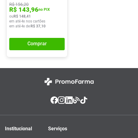
R$
156
,
20
R$
143
,
96
no PIX
ou
R$
148
,
41
em até
4
x nos cartões
em até
4
x de
R$
37
,
10
Comprar
Institucional
Serviços