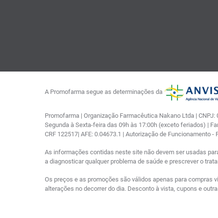
A Promofarma segue as determinações da
Promofarma | Organização Farmacêutica Nakano Ltda | CNPJ: 03
Segunda à Sexta-feira das 09h às 17:00h (exceto feriados) | F
CRF 122517| AFE: 0.04673.1 | Autorização de Funcionamento -
As informações contidas neste site não devem ser usadas par
a diagnosticar qualquer problema de saúde e prescrever o tra
Os preços e as promoções são válidos apenas para compras via i
alterações no decorrer do dia. Desconto à vista, cupons e out