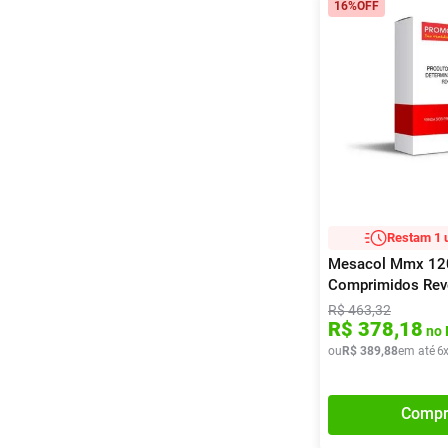
16%
OFF
Restam 1 
Mesacol Mmx 12
Comprimidos Rev
R$
463
,
32
R$
378
,
18
no 
ou
R$
389
,
88
em até
6
Compr