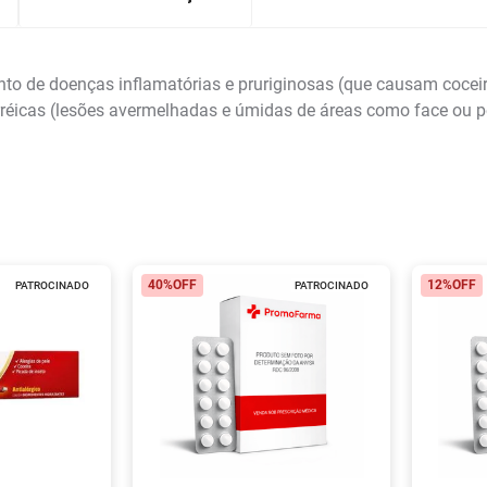
o de doenças inflamatórias e pruriginosas (que causam coceir
rréicas (lesões avermelhadas e úmidas de áreas como face ou p
40%
OFF
12%
OFF
PATROCINADO
PATROCINADO