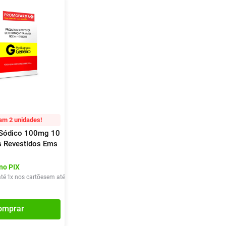
am 2 unidades!
 Sódico 100mg 10
 Revestidos Ems
no PIX
té
1
x nos cartões
em até
1
x de
R$
25
,
09
omprar