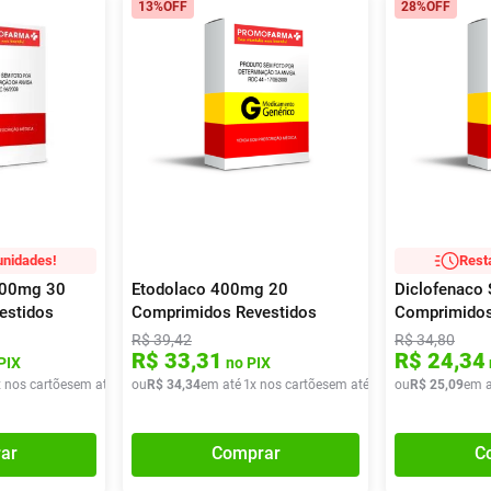
13%
OFF
28%
OFF
unidades!
Rest
00mg 30
Etodolaco 400mg 20
Diclofenaco
estidos
Comprimidos Revestidos
Comprimidos
Germed
R$
39
,
42
R$
34
,
80
R$
33
,
31
R$
24
,
34
PIX
no PIX
x nos cartões
em até
6
x de
ou
R$
R$
34
64
,
,
34
98
em até
1
x nos cartões
em até
1
x de
ou
R$
R$
34
25
,
34
,
09
em a
ar
Comprar
C