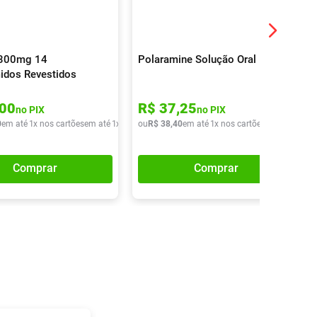
 300mg 14
Polaramine Solução Oral 120ml
idos Revestidos
00
R$
37
,
25
no PIX
no PIX
0
em até
1
x nos cartões
em até
1
x de
R$
ou
29
R$
,
90
38
,
40
em até
1
x nos cartões
em até
1
x de
Comprar
Comprar