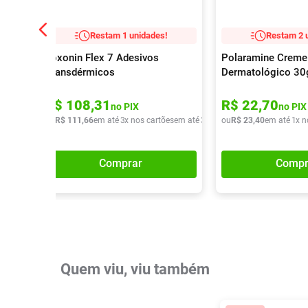
Restam 1 unidades!
Restam 2 
Loxonin Flex 7 Adesivos
Polaramine Creme
Transdérmicos
Dermatológico 30
R$
108
,
31
R$
22
,
70
no PIX
no PIX
ou
R$
111
,
66
em até
3
x nos cartões
em até
3
x de
R$
ou
R$
37
,
23
22
,
40
em até
1
x n
Comprar
Compr
Quem viu, viu também