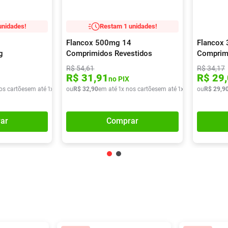
unidades!
Restam 1 unidades!
Flancox 500mg 14
Flancox
g
Comprimidos Revestidos
Comprim
R$
54
,
61
R$
34
,
17
R$
31
,
91
R$
29
,
no PIX
os cartões
em até
1
x de
R$
ou
23
R$
,
40
32
,
90
em até
1
x nos cartões
em até
1
x de
R$
ou
32
R$
,
90
29
,
9
ar
Comprar