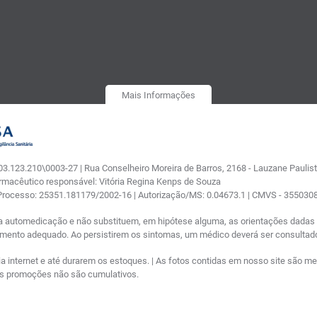
Mais Informações
.123.210\0003-27 | Rua Conselheiro Moreira de Barros, 2168 - Lauzane Paulista
armacêutico responsável: Vitória Regina Kenps de Souza
 Processo: 25351.181179/2002-16 | Autorização/MS: 0.04673.1 | CMVS - 35503
a automedicação e não substituem, em hipótese alguma, as orientações dadas p
tamento adequado. Ao persistirem os sintomas, um médico deverá ser consultad
nternet e até durarem os estoques. | As fotos contidas em nosso site são meram
ras promoções não são cumulativos.