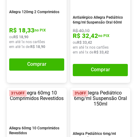
Absorvente
8
º
Allegra 120mg 2 Comprimidos
Lavitan
9
º
Antialérgico Allegra Pediátrico
6mg/ml Suspensão Oral 60ml
Vitamina D
10
º
R$
18
,
33
R$
40
,
10
no PIX
R$
32
,
42
no PIX
ou
R$
18
,
90
em até
1
x nos cartões
ou
R$
33
,
42
em até
1
x de
R$
18
,
90
em até
1
x nos cartões
em até
1
x de
R$
33
,
42
Comprar
Comprar
31%
OFF
3%
OFF
Allegra 60mg 10 Comprimidos
Revestidos
Allegra Pediátrico 6mg/ml