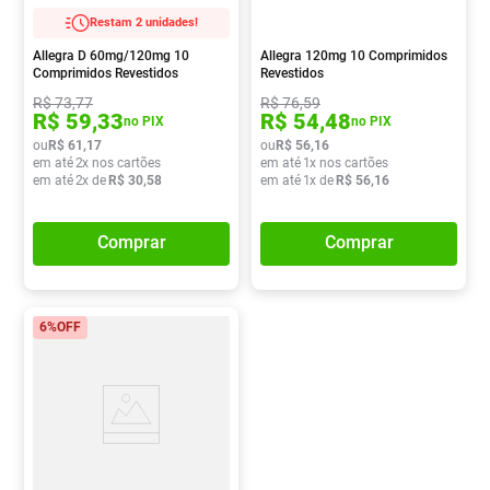
Restam 2 unidades!
Allegra D 60mg/120mg 10
Allegra 120mg 10 Comprimidos
Comprimidos Revestidos
Revestidos
R$
73
,
77
R$
76
,
59
R$
59
,
33
R$
54
,
48
no PIX
no PIX
ou
R$
61
,
17
ou
R$
56
,
16
em até
2
x nos cartões
em até
1
x nos cartões
em até
2
x de
R$
30
,
58
em até
1
x de
R$
56
,
16
Comprar
Comprar
6%
OFF