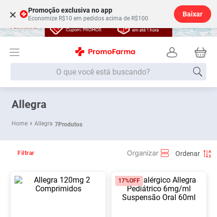
Promoção exclusiva no app
×
Baixar
Economize R$10 em pedidos acima de R$100
O que você está buscando?
Termos mais buscados
Allegra
Fralda
1
º
Allegra
7
Produtos
Medley
2
º
Lenço Umedecido
3
º
Filtrar
Fralda Xg
4
º
17%
OFF
Fralda G
5
º
Shampoo
6
º
Desodorante
7
º