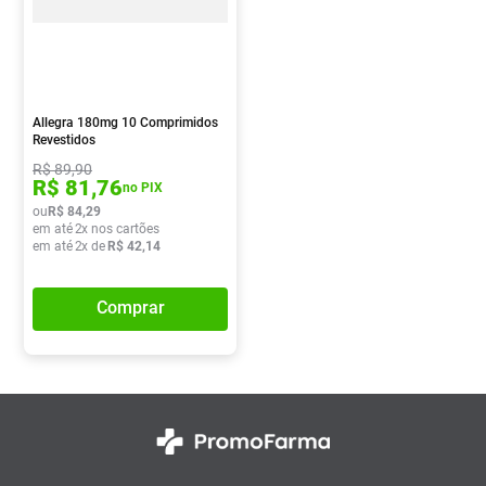
Allegra 180mg 10 Comprimidos
Revestidos
R$
89
,
90
R$
81
,
76
no PIX
ou
R$
84
,
29
em até
2
x nos cartões
em até
2
x de
R$
42
,
14
Comprar