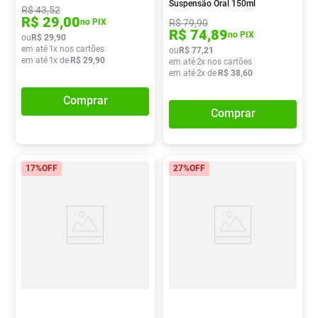
Suspensão Oral 150ml
R$
43
,
52
R$
29
,
00
R$
79
,
90
no PIX
R$
74
,
89
no PIX
ou
R$
29
,
90
em até
1
x nos cartões
ou
R$
77
,
21
em até
1
x de
R$
29
,
90
em até
2
x nos cartões
em até
2
x de
R$
38
,
60
Comprar
Comprar
17%
OFF
27%
OFF