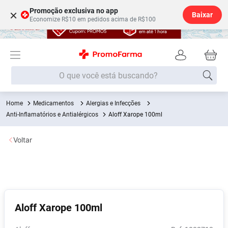
Promoção exclusiva no app
×
Baixar
Economize R$10 em pedidos acima de R$100
O que você está buscando?
Medicamentos
Alergias e Infecções
Termos mais buscados
Anti-Inflamatórios e Antialérgicos
Aloff Xarope 100ml
Fralda
1
º
Voltar
Medley
2
º
Lenço Umedecido
3
º
Fralda Xg
4
º
Fralda G
5
º
Aloff Xarope 100ml
Shampoo
6
º
Desodorante
7
º