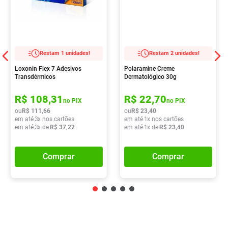
Restam 1 unidades!
Restam 2 unidades!
Loxonin Flex 7 Adesivos
Polaramine Creme
Transdérmicos
Dermatológico 30g
R$
108
,
31
R$
22
,
70
no PIX
no PIX
ou
R$
111
,
66
ou
R$
23
,
40
em até
3
x nos cartões
em até
1
x nos cartões
em até
3
x de
R$
37
,
22
em até
1
x de
R$
23
,
40
Comprar
Comprar