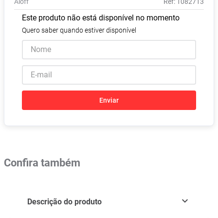
Aloff
:
1082713
Absorvente
8
º
Este produto não está disponível no momento
Lavitan
9
º
Quero saber quando estiver disponível
Vitamina D
10
º
Enviar
Confira também
Descrição do produto