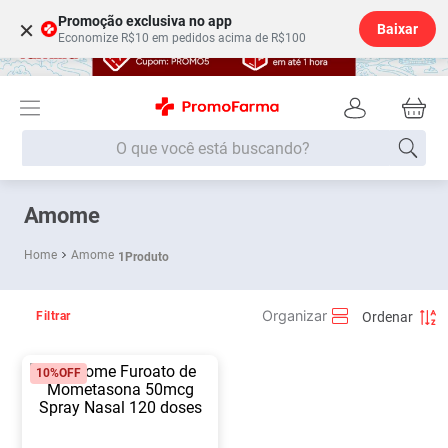
Promoção exclusiva no app
×
Baixar
Economize R$10 em pedidos acima de R$100
O que você está buscando?
Termos mais buscados
Amome
Fralda
1
º
Amome
1
Produto
Medley
2
º
Lenço Umedecido
3
º
Filtrar
Fralda Xg
4
º
10%
OFF
Fralda G
5
º
Shampoo
6
º
Desodorante
7
º