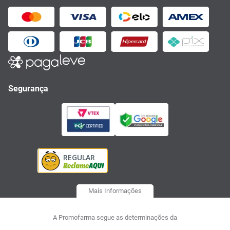
Segurança
Mais Informações
A Promofarma segue as determinações da