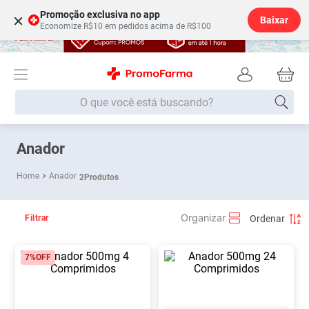
Promoção exclusiva no app
×
Baixar
Economize R$10 em pedidos acima de R$100
O que você está buscando?
Termos mais buscados
Anador
Fralda
1
º
Anador
2
Produtos
Lenço Umedecido
2
º
Medley
3
º
Filtrar
Fralda Xg
4
º
7%
OFF
Fralda G
5
º
Desodorante
6
º
Shampoo
7
º