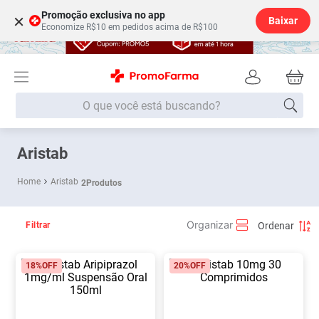
Promoção exclusiva no app
×
Baixar
Economize R$10 em pedidos acima de R$100
O que você está buscando?
Termos mais buscados
Aristab
Fralda
1
º
Aristab
2
Produtos
Medley
2
º
Lenço Umedecido
3
º
Filtrar
Fralda Xg
4
º
18%
OFF
20%
OFF
Fralda G
5
º
Shampoo
6
º
Desodorante
7
º