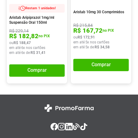
Absorvente
8
º
Restam 1 unidades!
Aristab 10mg 30 Comprimidos
Vitamina D
9
º
Aristab Aripiprazol 1mg/ml
Suspensão Oral 150ml
R$
215
,
84
Lavitan
10
º
R$
167
,
72
R$
229
,
14
no PIX
R$
182
,
82
no PIX
ou
R$
172
,
91
em até
5
x nos cartões
ou
R$
188
,
47
em até
5
x de
R$
34
,
58
em até
6
x nos cartões
em até
6
x de
R$
31
,
41
Comprar
Comprar