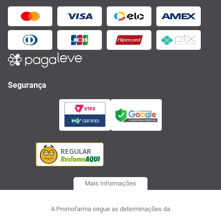
Segurança
Mais Informações
A Promofarma segue as determinações da