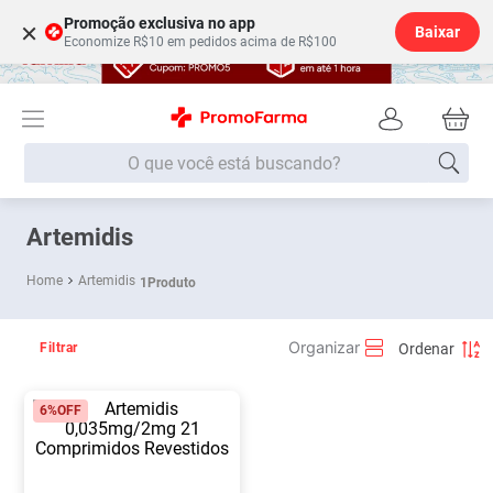
Promoção exclusiva no app
×
Baixar
Economize R$10 em pedidos acima de R$100
O que você está buscando?
Termos mais buscados
Artemidis
Fralda
1
º
Artemidis
1
Produto
Lenço Umedecido
2
º
Medley
3
º
Filtrar
Fralda Xg
4
º
6%
OFF
Fralda G
5
º
Shampoo
6
º
Desodorante
7
º