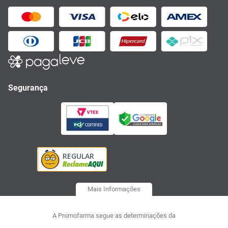
Segurança
Mais Informações
A Promofarma segue as determinações da