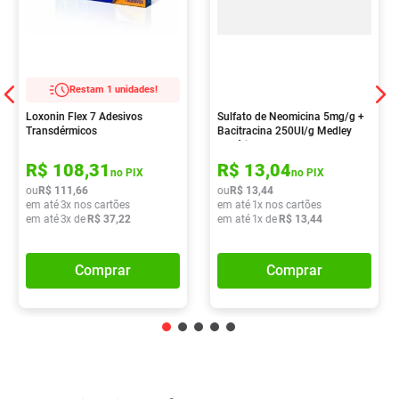
Restam 1 unidades!
Loxonin Flex 7 Adesivos
Sulfato de Neomicina 5mg/g +
Transdérmicos
Bacitracina 250UI/g Medley
Genérico Pomada
Dermatológica 15g
R$
108
,
31
R$
13
,
04
no PIX
no PIX
ou
R$
111
,
66
ou
R$
13
,
44
em até
3
x nos cartões
em até
1
x nos cartões
em até
3
x de
R$
37
,
22
em até
1
x de
R$
13
,
44
Comprar
Comprar