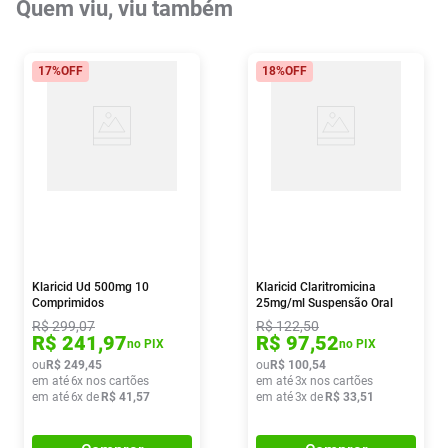
Quem viu, viu também
17%
OFF
18%
OFF
Klaricid Ud 500mg 10
Klaricid Claritromicina
Comprimidos
25mg/ml Suspensão Oral
60ml
R$
299
,
07
R$
122
,
50
R$
241
,
97
R$
97
,
52
no PIX
no PIX
ou
R$
249
,
45
ou
R$
100
,
54
em até
6
x nos cartões
em até
3
x nos cartões
em até
6
x de
R$
41
,
57
em até
3
x de
R$
33
,
51