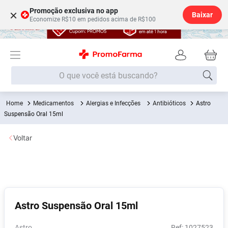
Promoção exclusiva no app
×
Baixar
Economize R$10 em pedidos acima de R$100
O que você está buscando?
Medicamentos
Alergias e Infecções
Antibióticos
Astro
Termos mais buscados
Suspensão Oral 15ml
Fralda
1
º
Voltar
Lenço Umedecido
2
º
Medley
3
º
Fralda Xg
4
º
Fralda G
5
º
Astro Suspensão Oral 15ml
Shampoo
6
º
Desodorante
7
º
Astro
:
1027523