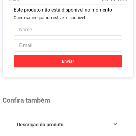
Vitamina D
8
º
Este produto não está disponível no momento
Absorvente
9
º
Quero saber quando estiver disponível
Lavitan
10
º
Enviar
Confira também
Descrição do produto