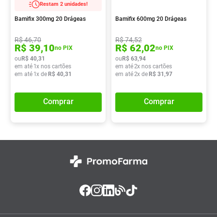
Restam 2 unidades!
Absorvente
8
º
Bamifix 300mg 20 Drágeas
Bamifix 600mg 20 Drágeas
Lavitan
9
º
R$
46
,
70
R$
74
,
52
Vitamina D
10
º
R$
39
,
10
R$
62
,
02
no PIX
no PIX
ou
R$
40
,
31
ou
R$
63
,
94
em até
1
x nos cartões
em até
2
x nos cartões
em até
1
x de
R$
40
,
31
em até
2
x de
R$
31
,
97
Comprar
Comprar