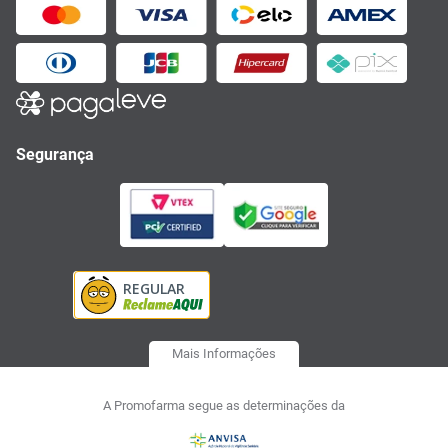
Segurança
Mais Informações
A Promofarma segue as determinações da