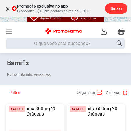
Promoção exclusiva no app
×
Baixar
Economize R$10 em pedidos acima de R$100
O que você está buscando?
Termos mais buscados
Bamifix
Fralda
1
º
Bamifix
2
Produtos
Medley
2
º
Lenço Umedecido
3
º
Filtrar
Fralda Xg
4
º
14%
OFF
14%
OFF
Fralda G
5
º
Shampoo
6
º
Desodorante
7
º