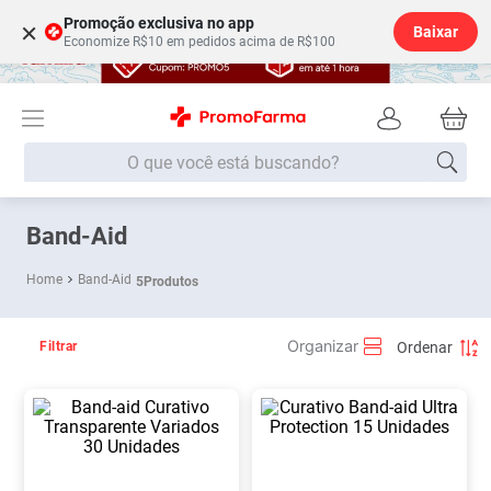
Promoção exclusiva no app
×
Baixar
Economize R$10 em pedidos acima de R$100
O que você está buscando?
Termos mais buscados
Band-Aid
Fralda
1
º
Band-Aid
5
Produtos
Medley
2
º
Lenço Umedecido
3
º
Filtrar
Fralda Xg
4
º
Fralda G
5
º
Shampoo
6
º
Desodorante
7
º