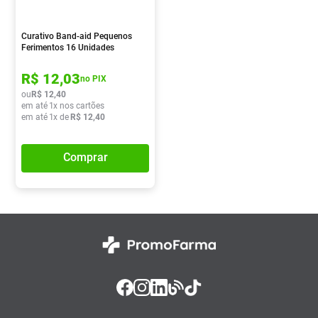
Curativo Band-aid Pequenos
Ferimentos 16 Unidades
R$
12
,
03
no PIX
ou
R$
12
,
40
em até
1
x nos cartões
em até
1
x de
R$
12
,
40
Comprar