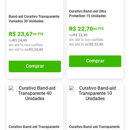
Absorvente
8
º
Curativo Band-aid Ultra
Lavitan
9
º
Protection 15 Unidades
Band-aid Curativo Transparente
Variados 30 Unidades
Vitamina D
10
º
R$
22
,
70
no PIX
R$
23
,
67
no PIX
ou
R$
23
,
40
em até
1
x nos cartões
ou
R$
24
,
40
em até
1
x de
R$
23
,
40
em até
1
x nos cartões
em até
1
x de
R$
24
,
40
Comprar
Comprar
Curativo Band-aid Transparente
Curativo Band-aid Transparente