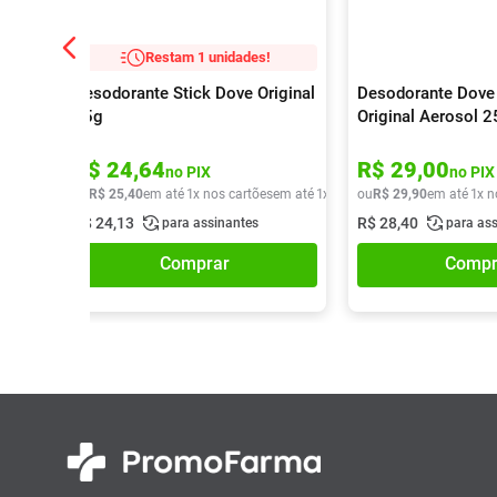
Restam 1 unidades!
Desodorante Stick Dove Original
Desodorante Dove
45g
Original Aerosol 
R$
24
,
64
R$
29
,
00
no PIX
no PIX
ou
R$
25
,
40
em até
1
x nos cartões
em até
1
x de
R$
ou
25
R$
,
40
29
,
90
em até
1
x n
R$
24
,
13
R$
28
,
40
para assinantes
para as
Comprar
Compr