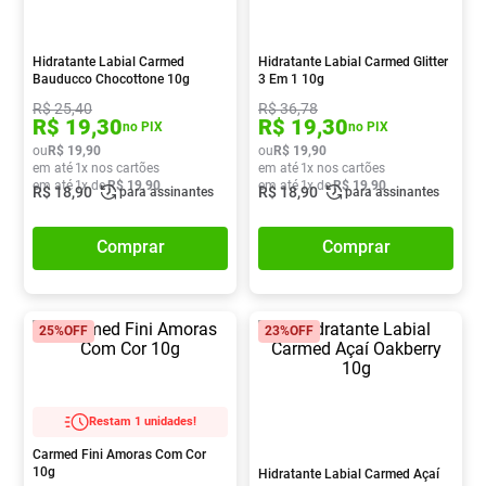
Absorvente
8
º
Pampers Confort Sec
9
º
Hidratante Labial Carmed
Hidratante Labial Carmed Glitter
Bauducco Chocottone 10g
3 Em 1 10g
Lavitan
10
º
R$
25
,
40
R$
36
,
78
R$
19
,
30
R$
19
,
30
no PIX
no PIX
ou
R$
19
,
90
ou
R$
19
,
90
em até
1
x nos cartões
em até
1
x nos cartões
em até
1
x de
R$
19
,
90
em até
1
x de
R$
19
,
90
R$
18
,
90
R$
18
,
90
para assinantes
para assinantes
Comprar
Comprar
25%
OFF
23%
OFF
Restam 1 unidades!
Carmed Fini Amoras Com Cor
10g
Hidratante Labial Carmed Açaí