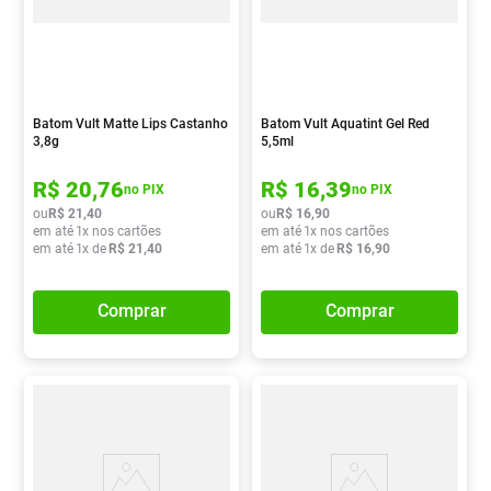
Batom Vult Matte Lips Castanho
Batom Vult Aquatint Gel Red
3,8g
5,5ml
R$
20
,
76
R$
16
,
39
no PIX
no PIX
ou
R$
21
,
40
ou
R$
16
,
90
em até
1
x nos cartões
em até
1
x nos cartões
em até
1
x de
R$
21
,
40
em até
1
x de
R$
16
,
90
Comprar
Comprar