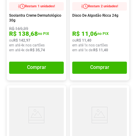
Restam 1 unidades!
Restam 2 unidades!
Soolantra Creme Dermatológico
Disco De Algodão Ricca 24g
30g
R$
169
,
39
R$
138
,
68
R$
11
,
06
no PIX
no PIX
ou
R$
142
,
97
ou
R$
11
,
40
em até
4
x nos cartões
em até
1
x nos cartões
em até
4
x de
R$
35
,
74
em até
1
x de
R$
11
,
40
Comprar
Comprar