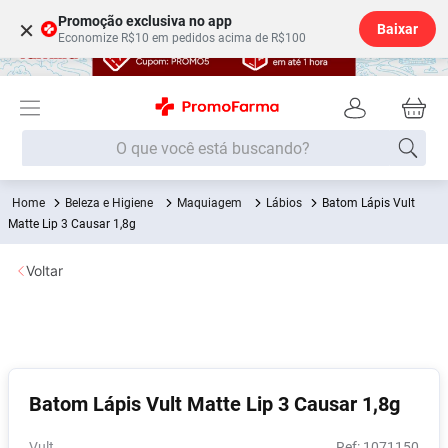
Promoção exclusiva no app
×
Baixar
Economize R$10 em pedidos acima de R$100
O que você está buscando?
Beleza e Higiene
Maquiagem
Lábios
Batom Lápis Vult
Termos mais buscados
Matte Lip 3 Causar 1,8g
Fralda
1
º
Voltar
Medley
2
º
Lenço Umedecido
3
º
Fralda Xg
4
º
Fralda G
5
º
Batom Lápis Vult Matte Lip 3 Causar 1,8g
Shampoo
6
º
Desodorante
7
º
Vult
:
1071150