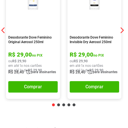
Desodorante Dove Feminino
Desodorante Dove Feminino
Original Aerosol 250ml
Invisible Dry Aerosol 250ml
R$
29
,
00
R$
29
,
00
no PIX
no PIX
ou
R$
29
,
90
ou
R$
29
,
90
em até
1
x nos cartões
em até
1
x nos cartões
em até
1
x de
R$
29
,
90
em até
1
x de
R$
29
,
90
R$
28
,
40
R$
28
,
40
para assinantes
para assinantes
Comprar
Comprar