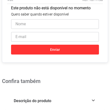
Absorvente
8
º
Este produto não está disponível no momento
Vitamina D
9
º
Quero saber quando estiver disponível
Lavitan
10
º
Enviar
Confira também
Descrição do produto