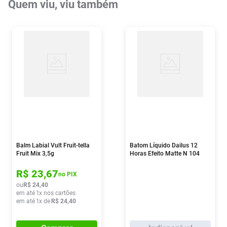
Quem viu, viu também
Balm Labial Vult Fruit-tella
Batom Líquido Dailus 12
Fruit Mix 3,5g
Horas Efeito Matte N 104
Pecado 4,6g
R$
23
,
67
no PIX
ou
R$
24
,
40
em até
1
x nos cartões
em até
1
x de
R$
24
,
40