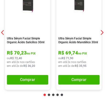
Ultra Sérum Facial Simple
Ultra Sérum Facial Simple
Organic Ácido Salicílico 30ml
Organic Ácido Mandélico 30ml
R$
70
,
23
R$
69
,
74
no PIX
no PIX
ou
R$
72
,
40
ou
R$
71
,
90
em até
2
x nos cartões
em até
2
x nos cartões
em até
2
x de
R$
36
,
20
em até
2
x de
R$
35
,
95
Comprar
Comprar