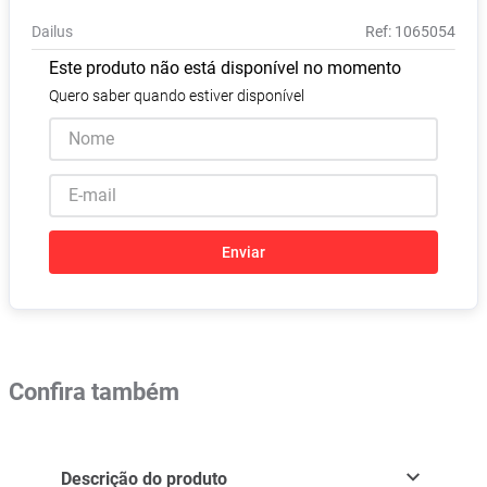
Absorvente
8
º
Dailus
:
1065054
Lavitan
9
º
Este produto não está disponível no momento
Vitamina D
10
º
Quero saber quando estiver disponível
Enviar
Confira também
Descrição do produto