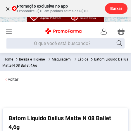
Promoção exclusiva no app
×
Baixar
Economize R$10 em pedidos acima de R$100
O que você está buscando?
Beleza e Higiene
Maquiagem
Lábios
Batom Líquido Dailus
Termos mais buscados
Matte N 08 Ballet 4,6g
Fralda
1
º
Voltar
Medley
2
º
Lenço Umedecido
3
º
Fralda Xg
4
º
Fralda G
5
º
Batom Líquido Dailus Matte N 08 Ballet
Shampoo
6
º
4,6g
Desodorante
7
º