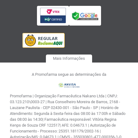
Mais Informações
A Promofarma segue as determinações da
Promofarma | Organização Farmacêutica Nakano Ltda | CNPJ:
03.123.210\0003-27 | Rua Conselheiro Moreira de Barros, 2168 -
Lauzane Paulista - CEP 02430-001 - São Paulo - SP | Horário de
Atendimento: Segunda à Sexta-feira das 08:00 às 17:00h e Sábado
das 08:00 às 14:30| Farmacêutica responsável: Vitória Regina
Kenps de Souza CRF 122517| AFE: 0.04673.1 | Autorização de
Funcionamento - Processo: 25351.181179/2002-16 |
Autorização/MS: 0.04673.1 | CMVS - 355030801-477-000356-1-0