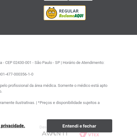
 - CEP 02430-001 - São Paulo - SP | Horário de Atendimento:
0801-477-000356-1-0
elo profissional da área médica. Somente o médico está apto
o.
ente ilustrativas. | *Preços e disponibilidade sujeitos a
Entendi e fechar
e privacidade.
Desenvolvimento
Plataforma