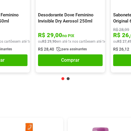
 Feminino
Desodorante Dove Feminino
Sabonete
250ml
Invisible Dry Aerosol 250ml
Original
R$
28
,
99
R$
29
,
00
R$
26
,
no PIX
os cartões
em até
1
x de
R$
ou
29
R$
,
90
29
,
90
em até
1
x nos cartões
em até
1
x de
R$
ou
29
R$
,
90
27
,
4
R$
28
,
40
R$
26
,
12
sinantes
para assinantes
ar
Comprar