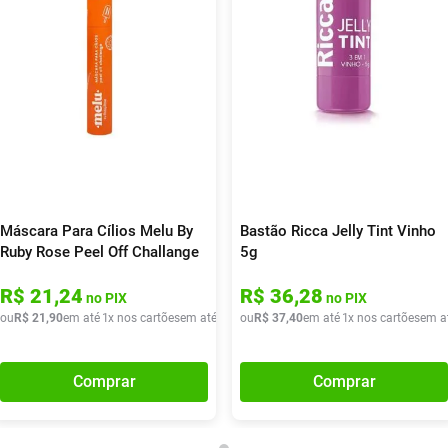
Máscara Para Cílios Melu By
Bastão Ricca Jelly Tint Vinho
Ruby Rose Peel Off Challange
5g
14,5g
R$
21
,
24
R$
36
,
28
no PIX
no PIX
ou
R$
21
,
90
em até
1
x nos cartões
em até
1
x de
ou
R$
R$
21
37
,
90
,
40
em até
1
x nos cartões
em a
Comprar
Comprar