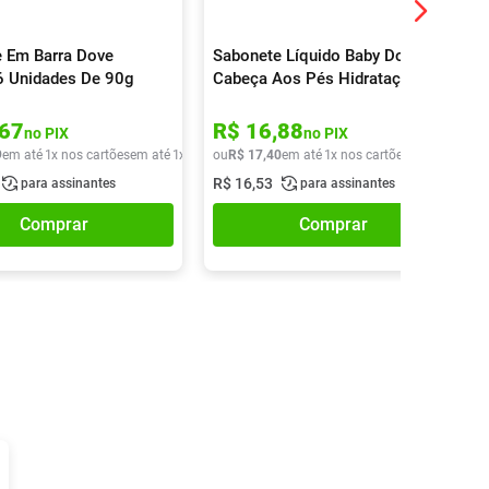
 Em Barra Dove
Sabonete Líquido Baby Dove Da
 6 Unidades De 90g
Cabeça Aos Pés Hidratação
Glicerinada 200ml
67
R$
16
,
88
no PIX
no PIX
9
em até
1
x nos cartões
em até
1
x de
R$
ou
27
R$
,
49
17
,
40
em até
1
x nos cartões
em até
1
x de
R$
16
,
53
para assinantes
para assinantes
Comprar
Comprar