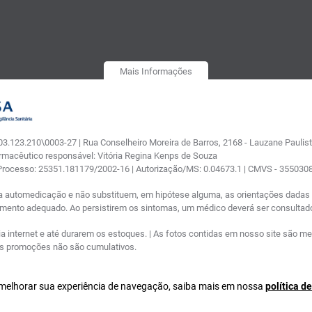
Mais Informações
.123.210\0003-27 | Rua Conselheiro Moreira de Barros, 2168 - Lauzane Paulista
armacêutico responsável: Vitória Regina Kenps de Souza
 Processo: 25351.181179/2002-16 | Autorização/MS: 0.04673.1 | CMVS - 35503
a automedicação e não substituem, em hipótese alguma, as orientações dadas p
tamento adequado. Ao persistirem os sintomas, um médico deverá ser consultad
nternet e até durarem os estoques. | As fotos contidas em nosso site são meram
ras promoções não são cumulativos.
a melhorar sua experiência de navegação, saiba mais em nossa
política d