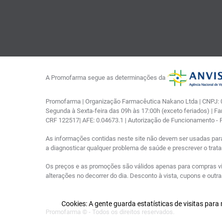
A Promofarma segue as determinações da
Promofarma | Organização Farmacêutica Nakano Ltda | CNPJ: 03
Segunda à Sexta-feira das 09h às 17:00h (exceto feriados) | F
CRF 122517| AFE: 0.04673.1 | Autorização de Funcionamento -
As informações contidas neste site não devem ser usadas par
a diagnosticar qualquer problema de saúde e prescrever o tra
Os preços e as promoções são válidos apenas para compras via i
alterações no decorrer do dia. Desconto à vista, cupons e out
Cookies: A gente guarda estatísticas de visitas par
Promofarma © - Todos os direitos reservados.