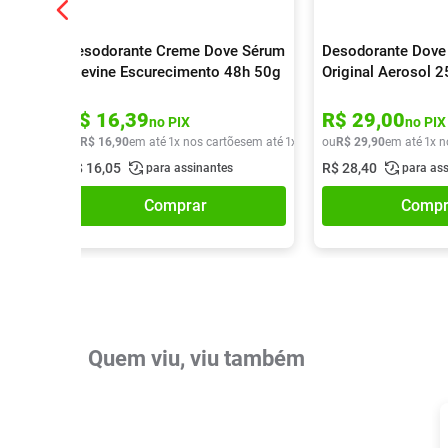
Desodorante Creme Dove Sérum
Desodorante Dove
Previne Escurecimento 48h 50g
Original Aerosol 
R$
16
,
39
R$
29
,
00
no PIX
no PIX
ou
R$
16
,
90
em até
1
x nos cartões
em até
1
x de
R$
ou
16
R$
,
90
29
,
90
em até
1
x n
R$
16
,
05
R$
28
,
40
para assinantes
para as
Comprar
Compr
Quem viu, viu também