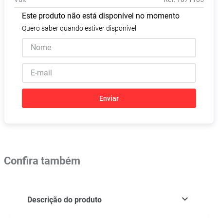
Absorvente
8
º
Este produto não está disponível no momento
Pampers Confort Sec
9
º
Quero saber quando estiver disponível
Lavitan
10
º
Enviar
Confira também
Descrição do produto