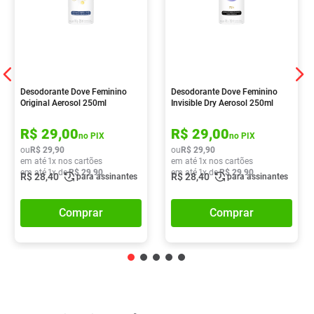
Desodorante Dove Feminino
Desodorante Dove Feminino
Original Aerosol 250ml
Invisible Dry Aerosol 250ml
R$
29
,
00
R$
29
,
00
no PIX
no PIX
ou
R$
29
,
90
ou
R$
29
,
90
em até
1
x nos cartões
em até
1
x nos cartões
em até
1
x de
R$
29
,
90
em até
1
x de
R$
29
,
90
R$
28
,
40
R$
28
,
40
para assinantes
para assinantes
Comprar
Comprar