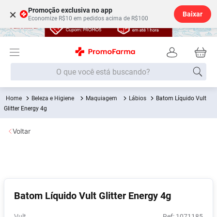
Promoção exclusiva no app
×
Baixar
Economize R$10 em pedidos acima de R$100
O que você está buscando?
Beleza e Higiene
Maquiagem
Lábios
Batom Líquido Vult
Termos mais buscados
Glitter Energy 4g
Fralda
1
º
Voltar
Lenço Umedecido
2
º
Medley
3
º
Fralda Xg
4
º
Fralda G
5
º
Batom Líquido Vult Glitter Energy 4g
Desodorante
6
º
Shampoo
7
º
Vult
:
1071185