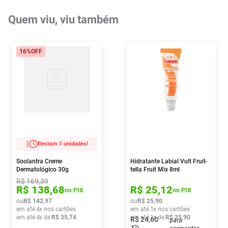
Quem viu, viu também
16%
OFF
Restam 1 unidades!
Soolantra Creme
Hidratante Labial Vult Fruit-
Dermatológico 30g
tella Fruit Mix 8ml
R$
169
,
39
R$
138
,
68
R$
25
,
12
no PIX
no PIX
ou
R$
142
,
97
ou
R$
25
,
90
em até
4
x nos cartões
em até
1
x nos cartões
em até
4
x de
R$
35
,
74
em até
1
x de
R$
25
,
90
R$
24
,
60
para