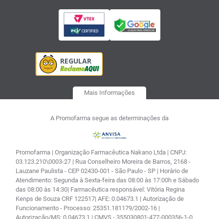
Mais Informações
A Promofarma segue as determinações da
Promofarma | Organização Farmacêutica Nakano Ltda | CNPJ:
03.123.210\0003-27 | Rua Conselheiro Moreira de Barros, 2168 -
Lauzane Paulista - CEP 02430-001 - São Paulo - SP | Horário de
Atendimento: Segunda à Sexta-feira das 08:00 às 17:00h e Sábado
das 08:00 às 14:30| Farmacêutica responsável: Vitória Regina
Kenps de Souza CRF 122517| AFE: 0.04673.1 | Autorização de
Funcionamento - Processo: 25351.181179/2002-16 |
Autorização/MS: 0.04673.1 | CMVS - 355030801-477-000356-1-0