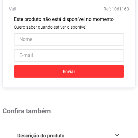
Absorvente
8
º
Vult
:
1061163
Vitamina D
9
º
Este produto não está disponível no momento
Lavitan
10
º
Quero saber quando estiver disponível
Enviar
Confira também
Descrição do produto