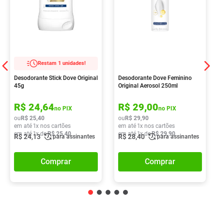
Restam 1 unidades!
Desodorante Stick Dove Original
Desodorante Dove Feminino
45g
Original Aerosol 250ml
R$
24
,
64
R$
29
,
00
no PIX
no PIX
ou
R$
25
,
40
ou
R$
29
,
90
em até
1
x nos cartões
em até
1
x nos cartões
em até
1
x de
R$
25
,
40
em até
1
x de
R$
29
,
90
R$
24
,
13
R$
28
,
40
para assinantes
para assinantes
Comprar
Comprar